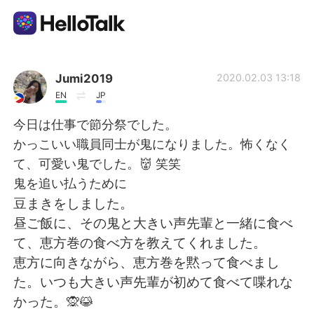
Language Exchange App
Jumi2019
2020.02.03 13:18
EN
JP
AI Grammar Checker
今日は仕事で節分祭でした。
かっこいい職員同士が鬼になりました。怖くなく
English
て、可愛い鬼でした。👹 笑笑
鬼を追い払うために
豆まきをしました。
简体中文
繁體中文
昼ご飯に、その鬼と大きい声先輩と一緒に食べ
て、恵方巻の食べ方を教えてくれました。
Español
العربية
恵方に向きながら、恵方巻を黙って食べまし
た。いつも大きい声先輩が初めて食べて喋れな
Français
Deutsch
かった。🙊😹