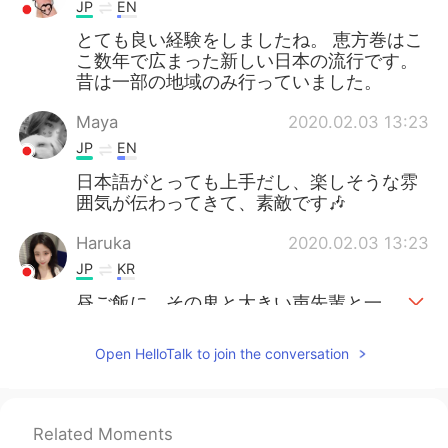
JP
EN
とても良い経験をしましたね。 恵方巻はこ
こ数年で広まった新しい日本の流行です。
昔は一部の地域のみ行っていました。
Maya
2020.02.03 13:23
JP
EN
日本語がとっても上手だし、楽しそうな雰
囲気が伝わってきて、素敵です🎶
Haruka
2020.02.03 13:23
JP
KR
昼ご飯に、その鬼と大きい声先輩と一
緒に食べて、恵方巻の食べ方を教えて
くれました。
Open HelloTalk to join the conversation
昼ご飯に、その鬼と大きい声
の
先輩と
一緒に食べて、恵方巻の食べ方を教え
てくれました。
Related Moments