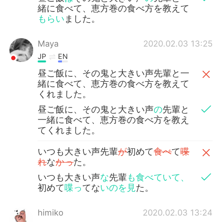
緒に食べて、恵方巻の食べ方を教えて
もらい
ました。
Maya
2020.02.03 13:25
JP
EN
昼ご飯に、その鬼と大きい声先輩と一
緒に食べて、恵方巻の食べ方を教えて
くれました。
昼ご飯に、その鬼と大きい声
の
先輩と
一緒に食べて、恵方巻の食べ方を教え
てくれました。
いつも大きい声先輩
が
初めて
食べ
て
喋
れ
な
かっ
た。
いつも大きい声
な
先輩
も食べていて、
初めて
喋っ
てな
いのを見
た。
himiko
2020.02.03 13:24