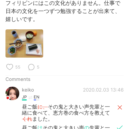
日本語
한국어
フィリピンにはこの文化がありません。仕事で
日本の文化を一つずつ勉強することが出来て、
Русский
ไทย
嬉しいです。
Indonesia
Italiano
Türkçe
Tiếng Việt
Português
55
5
Comments
keiko
2020.02.03 13:46
JP
EN
昼ご飯
に、
その鬼と大きい声先輩と一
緒に食べて、恵方巻の食べ方を教えて
くれ
ました。
昼ご飯
は
その鬼と大きい声
の
先輩と一