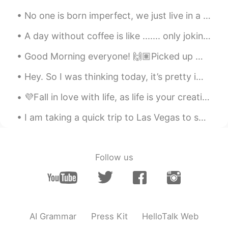
いつも大きい声先輩が初めて食べて喋
No one is born imperfect, we just live in a judge-mental society ❌ (I had a little photo shoot w...
れ
なかった。
いつも大きい声
の
先輩が初めて食べて
A day without coffee is like ....... only joking I have no idea 😂😂😂 Before I do the stuff , I dri...
いて
喋
ら
なかった。
Good Morning everyone! 🙌🏽Picked up my dog max yesterday from his grooming. He got super dirty fro...
Hey. So I was thinking today, it’s pretty important to take care of your friends. Take the time a...
💜Fall in love with life, as life is your creation 💙 Small Park With my mother 💜 Peafowl (peahen)...
I am taking a quick trip to Las Vegas to see my friends before school starts. It is almost twelv...
Follow us
AI Grammar
Press Kit
HelloTalk Web