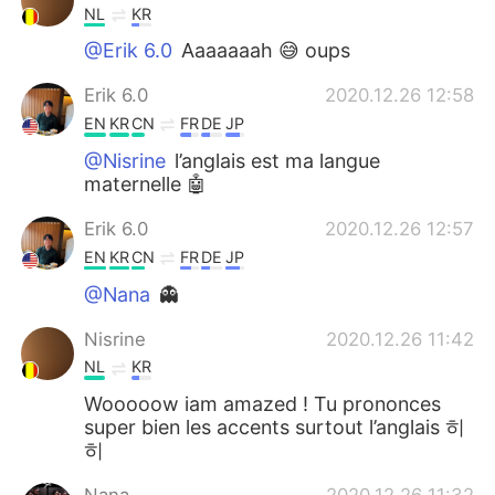
NL
KR
@Erik 6.0
Aaaaaaah 😅 oups
Erik 6.0
2020.12.26 12:58
EN
KR
CN
FR
DE
JP
@Nisrine
l’anglais est ma langue
maternelle 🤖
Erik 6.0
2020.12.26 12:57
EN
KR
CN
FR
DE
JP
@Nana
👻
Nisrine
2020.12.26 11:42
NL
KR
Wooooow iam amazed ! Tu prononces
super bien les accents surtout l’anglais 히
히