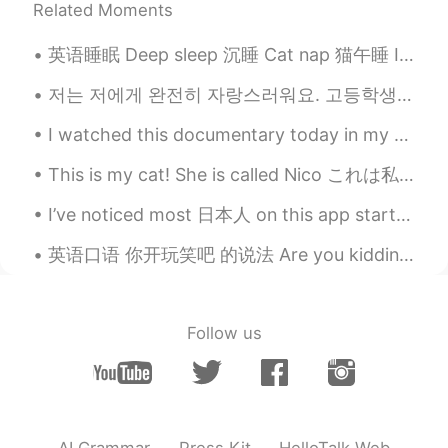
EN
KR
CN
FR
DE
JP
Related Moments
@Joséphine
merci beaucoup!! ☺️
英语睡眠 Deep sleep 沉睡 Cat nap 猫午睡 Insomnia 失眠 Insomniac 失眠症 Night owl 夜猫子 Early bird. 早起的鸟儿 I'm an...
Samira
2020.12.26 10:30
저는 저에게 완전히 자랑스러워요. 고등학생였을때 103kg였어요. 저는 많이 많이 수영했는데 많이 많이 먹었어요 그래서 뚱뚱했어요. 자기 통제력이 자신감이랑 없었어요. 많이 ...
FR
KR
I watched this documentary today in my spare time and I found it really interesting. No need to l...
Superrrr 👏👏👏
This is my cat! She is called Nico これは私の猫です！ 彼女はニコと呼ばれています 이것은 내 고양이입니다! 그녀의 이름은 니코 这是我的猫！ 她...
Joséphine
2020.12.26 10:21
FR
KR
I’ve noticed most 日本人 on this app start their sentences with “I want”. I want to have a friend. ...
J’ai acheté un cadeau pour toi pour
英语口语 你开玩笑吧 的说法 Are you kidding me? You're kidding. You're kidding me. You have to be kidding. Y...
Noël, mais
en
fin j’ai décidé de le gard
é
pour moi
-même
.
J’ai acheté un cadeau pour toi pour
Noël, mais fin
alement
j’ai décidé de le
Follow us
gard
er
pour moi.
Yaëlle 야엘
2020.12.26 10:01
FR
KR