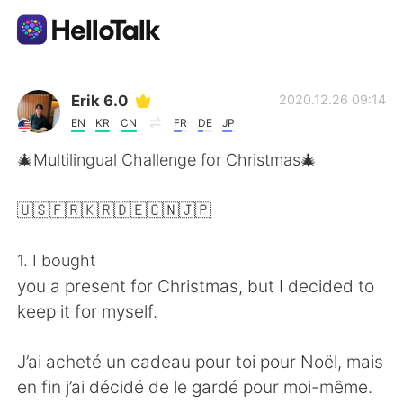
Language Exchange App
Erik 6.0
2020.12.26 09:14
EN
KR
CN
FR
DE
JP
AI Grammar Checker
🎄Multilingual Challenge for Christmas🎄
English
🇺🇸🇫🇷🇰🇷🇩🇪🇨🇳🇯🇵
1. I bought
简体中文
繁體中文
you a present for Christmas, but I decided to
keep it for myself.
Español
العربية
J’ai acheté un cadeau pour toi pour Noël, mais
Français
Deutsch
en fin j’ai décidé de le gardé pour moi-même.