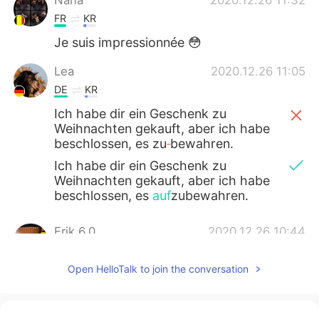
Nana
2020.12.26 11:32
FR
KR
Je suis impressionnée 😳
Lea
2020.12.26 11:05
DE
KR
Ich habe dir ein Geschenk zu
Weihnachten gekauft, aber ich habe
beschlossen, es zu
bewahren.
Ich habe dir ein Geschenk zu
Weihnachten gekauft, aber ich habe
beschlossen, es
auf
zubewahren.
Erik 6.0
2020.12.26 10:44
EN
KR
CN
FR
DE
JP
Open HelloTalk to join the conversation
@Samira
😁
Erik 6.0
2020.12.26 10:44