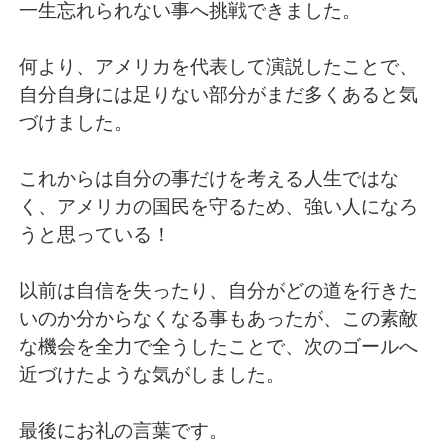
日本語
한국어
一生忘れられない事へ挑戦できました。
Русский
ไทย
何より、アメリカを代表して演説したことで、
自分自身には足りない部分がまだ多くあると気
Indonesia
Italiano
づけました。
Türkçe
Tiếng Việt
これからは自分の事だけを考える人生ではな
く、アメリカの国民を守るため、強い人になろ
Português
うと思っている！
以前は自信を失ったり、自分がどの道を行きた
いのか分からなくなる事もあったが、この素敵
な機会を全力で全うしたことで、次のゴールへ
近づけたような気がしました。
最後にお礼の言葉です。