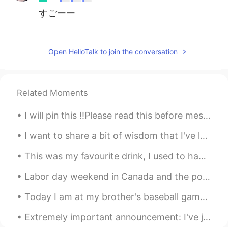
すごーー
Satoshi
2020.02.17 05:58
JP
EN
Open HelloTalk to join the conversation
すごい！ いつも努力と行動に尊敬させられ
ます！これからも頑張って
Related Moments
Junichi じゅんいち
2020.02.17 05:44
JP
EN
I will pin this ‼️Please read this before messaging me‼️ - I‘m actually 21, not 26 - I‘m here...
すごいですね！！
I want to share a bit of wisdom that I've learned both from experience and from listening to nume...
This was my favourite drink, I used to have almost everyday while going to school. It literally t...
Labor day weekend in Canada and the popular menu item are the hangover buns (breakfast buns). Br...
Today I am at my brother's baseball games, he has a tournament this weekend! He likes to pitch, p...
Extremely important announcement: I've just discovered white-browed tit-warblers exist 🥺🥺🥺💗💗💜💕💓💖💗