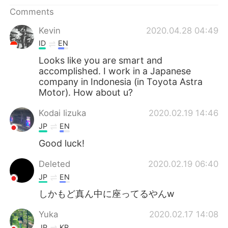
Comments
Kevin
2020.04.28 04:49
ID
EN
Looks like you are smart and
accomplished. I work in a Japanese
company in Indonesia (in Toyota Astra
Motor). How about u?
Kodai Iizuka
2020.02.19 14:46
JP
EN
Good luck!
Deleted
2020.02.19 06:40
JP
EN
しかもど真ん中に座ってるやんw
Yuka
2020.02.17 14:08
JP
KR