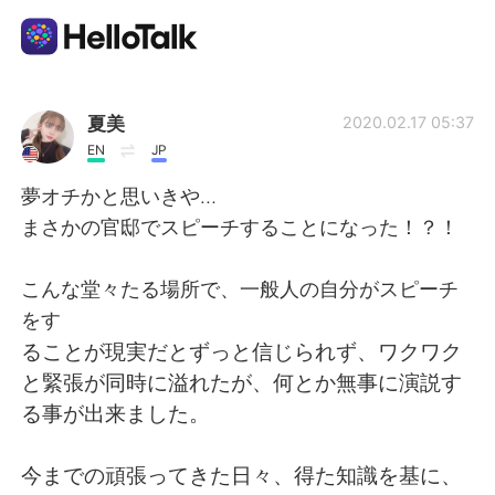
Language Exchange App
夏美
2020.02.17 05:37
EN
JP
AI Grammar Checker
夢オチかと思いきや…
まさかの官邸でスピーチすることになった！？！
English
こんな堂々たる場所で、一般人の自分がスピーチ
をす
简体中文
繁體中文
ることが現実だとずっと信じられず、ワクワク
と緊張が同時に溢れたが、何とか無事に演説す
Español
العربية
る事が出来ました。
Français
Deutsch
今までの頑張ってきた日々、得た知識を基に、