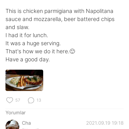
Deutsch
日本語
This is chicken parmigiana with Napolitana
한국어
Русский
sauce and mozzarella, beer battered chips
and slaw.
ไทย
Indonesia
I had it for lunch.
It was a huge serving.
Italiano
Tiếng Việt
That's how we do it here.🙂
Have a good day.
Português
57
13
Yorumlar
Cha
2021.09.19 19:18