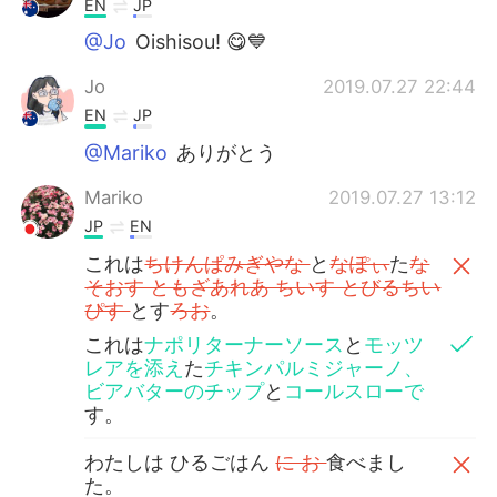
EN
JP
@Jo
Oishisou! 😋💙
Jo
2019.07.27 22:44
EN
JP
@Mariko
ありがとう
Mariko
2019.07.27 13:12
JP
EN
これは
ちけんぱみぎやな
と
なぽぃ
た
な
そおす ともざあれあ ちいす とびるちい
ぴす
とす
ろお
。
これは
ナポリターナーソース
と
モッツ
レアを添え
た
チキンパルミジャーノ、
ビアバターのチップ
と
コールスローで
す。
わたしは ひるごはん
に お
食べまし
た。