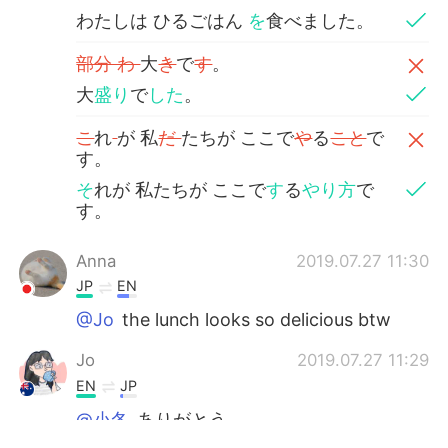
わたしは ひるごはん
を
食べました。
部分 わ
大
き
で
す
。
大
盛り
で
した
。
こ
れ
が 私
だ
たちが ここで
や
る
こと
で
す。
そ
れが 私たちが ここで
す
る
やり方
で
す。
Anna
2019.07.27 11:30
JP
EN
@Jo
the lunch looks so delicious btw
Jo
2019.07.27 11:29
EN
JP
@小冬
ありがとう