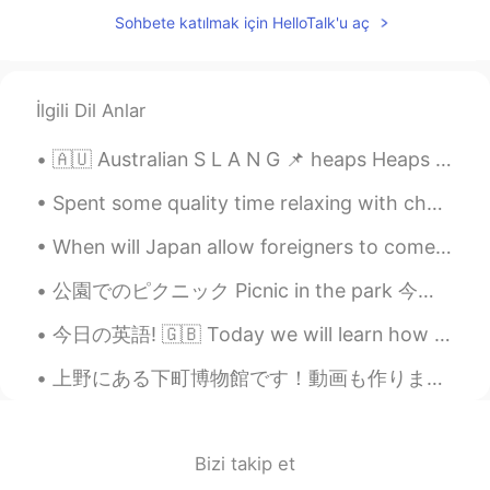
Jo
2019.07.27 11:28
Sohbete katılmak için HelloTalk'u aç
EN
JP
@Anna
ありがとう
İlgili Dil Anlar
Jo
2019.07.27 11:28
EN
JP
🇦🇺 Australian S L A N G 📌 heaps Heaps = a lot, lots ⚡️I’ve read heaps of books already this y...
@友花 yuka
ありがとう
Spent some quality time relaxing with charlie 🐶 while my family was enjoying swimming in our pool...
Anna
2019.07.27 11:26
When will Japan allow foreigners to come back? I couldn’t go in March so I hope it will be soon. ...
JP
EN
公園でのピクニック Picnic in the park 今日は何か楽しいことをしていますか？ ここは休日の週末です。 Are you doing anything fun today?...
これは
ちけんぱみぎやな
と
なぽぃたな
そ
おす ともざあれあ ちいす
と
びるちい
今日の英語! 🇬🇧 Today we will learn how to use the phrase ‘I reckon ッスンは、便利なフレーズ、‘I reckon’ の使い方です！ がん...
ぴす
とす
ろお
。
これは
、ナポリターナソース
と
モザレ
上野にある下町博物館です！動画も作りました！🤗🏚🏚🏚 https://vt.tiktok.com/ZSJTDucAL/ I went to the old town museum in Ueno!
ラ(モッツァレラ)チーズを添(
そ
)えた、
チキンパルミジャーノ(パルマ風(ふう)
チキン)
と
、ビアバターのチップス
と
、
Bizi takip et
コールスローで
す。