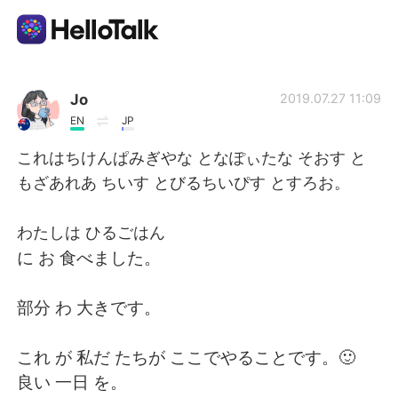
Dil Değişimi Uygulaması
Jo
2019.07.27 11:09
EN
JP
AI Grammar Checker
これはちけんぱみぎやな となぽぃたな そおす と
もざあれあ ちいす とびるちいぴす とすろお。
Türkçe
わたしは ひるごはん
に お 食べました。
English
简体中文
部分 わ 大きです。
繁體中文
Español
これ が 私だ たちが ここでやることです。🙂
العربية
Français
良い 一日 を。