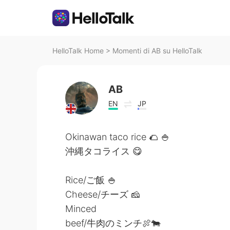
HelloTalk Home
>
Momenti di AB su HelloTalk
AB
EN
JP
Okinawan taco rice 🌮 🍚
沖縄タコライス 😋
Rice/ご飯 🍚
Cheese/チーズ 🧀
Minced
beef/牛肉のミンチ🍖🐄