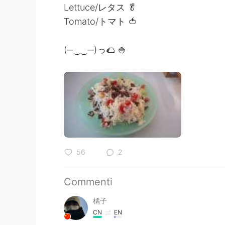
Lettuce/レタス 🥬
Tomato/トマト 🍅
(─‿‿─)っ🌮 🍚
56
2
Commenti
橘子
CN
EN