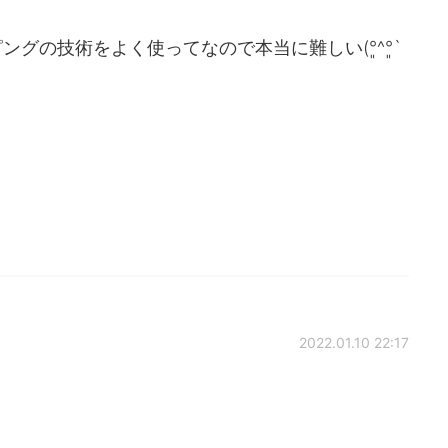
グの技術をよく使ってなので本当に難しい(°͈^°͈`
2022.01.10 22:17