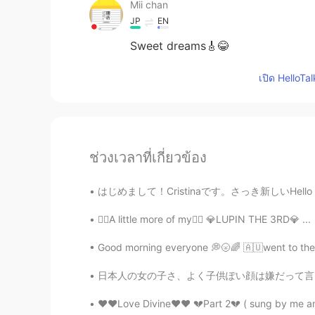
Mii chan
JP
EN
Sweet dreams🎸😂
เปิด HelloTa
ช่วงเวลาที่เกี่ยวข้อง
はじめまして！Cristinaです。さっき新しいHello Talkアカウントを作りまし
👉🏻A little more of my👈🏻 💎LUPIN THE 3RD💎 ...
Good morning everyone 💭🌝🌈 🇦🇺went to the b
日本人の女の子さ、よく子供ぽい顔は嫌だって言う。大人ぽいになりたいって。いっぱい化粧使
❤️❤️Love Divine❤️❤️ 💔Part 2💔 ( sung by me and