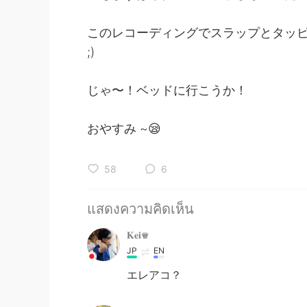
このレコーディングでスラップとタッピン
;)
じゃ〜！ベッドに行こうか！
おやすみ ~😪
58
6
แสดงความคิดเห็น
𝐊𝐞𝐢♛︎
JP
EN
エレアコ？