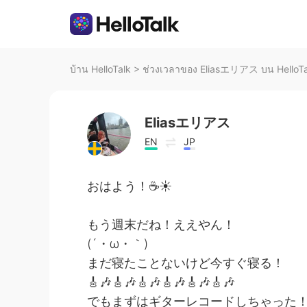
บ้าน HelloTalk
>
ช่วงเวลาของ Eliasエリアス บน HelloTa
Eliasエリアス
EN
JP
おはよう！☕☀
もう週末だね！ええやん！
(´・ω・｀)
まだ寝たことないけど今すぐ寝る！
🎸🎶🎸🎶🎸🎶🎸🎶🎸🎶🎸🎶
でもまずはギターレコードしちゃった