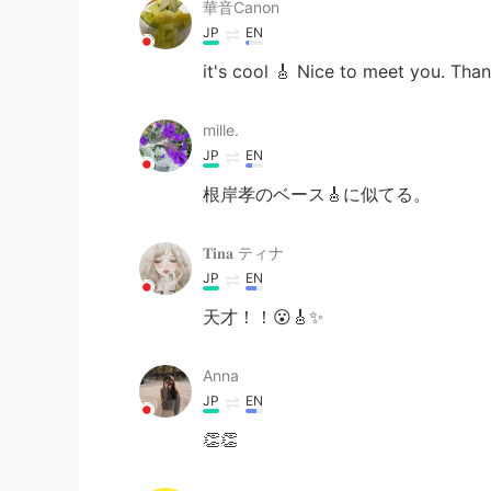
華音Canon
JP
EN
it's cool 🎸 Nice to meet you. Than
mille.
JP
EN
根岸孝のベース🎸に似てる。
𝐓𝐢𝐧𝐚 ティナ
JP
EN
天才！！😮🎸✨
Anna
JP
EN
👏👏