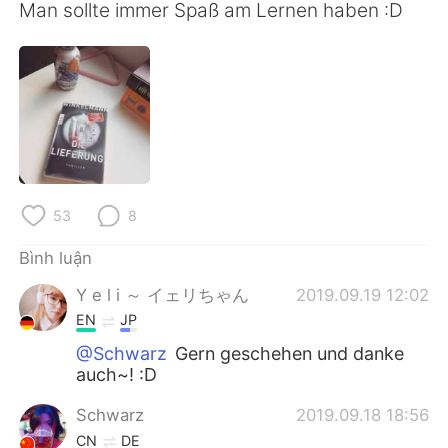
Deutsch
日本語
Man sollte immer Spaß am Lernen haben :D
한국어
Русский
ไทย
Indonesia
Italiano
Türkçe
Português
53
8
Bình luận
Y e l i ～ イェリちゃん
2019.09.19 12:02
EN
JP
@Schwarz
Gern geschehen und danke
auch~! :D
Schwarz
2019.09.18 18:56
CN
DE