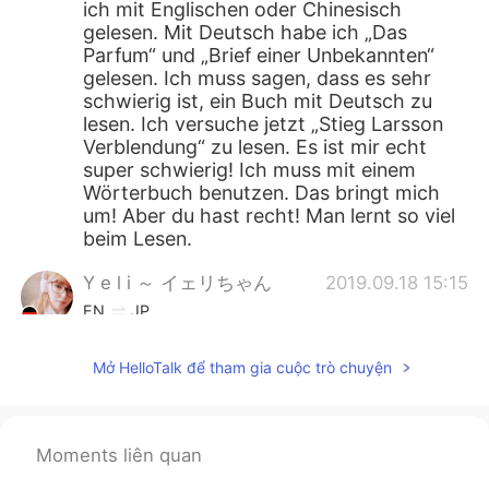
ich mit Englischen oder Chinesisch
gelesen. Mit Deutsch habe ich „Das
Parfum“ und „Brief einer Unbekannten“
gelesen. Ich muss sagen, dass es sehr
schwierig ist, ein Buch mit Deutsch zu
lesen. Ich versuche jetzt „Stieg Larsson
Verblendung“ zu lesen. Es ist mir echt
super schwierig! Ich muss mit einem
Wörterbuch benutzen. Das bringt mich
um! Aber du hast recht! Man lernt so viel
beim Lesen.
Y e l i ～ イェリちゃん
2019.09.18 15:15
EN
JP
@Mira
An der FSU Jena ✨
Mở HelloTalk để tham gia cuộc trò chuyện
Mira
2019.09.18 14:00
CN
DE
Moments liên quan
An welcher Uni studierst du jetzt?😊