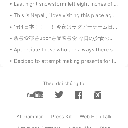
Y e l i ～ イェリちゃん
2019.09.18 11:46
Last night snowstorm left eight inches of icy snow. 🧊❄️ During the night, I felt extremely cold....
EN
JP
This is Nepal , i love visiting this place again and again . Hills here are amazing . How do yo...
@Mehdi Mido
Langweilige Bücher lese
ich auch nicht~Man muss halt etwas
行け日本！！！！ 今夜はラグビーゲーム日本とサモアを見ました あいかわらずも、サモアはプレーヤーは強いです。 しかし日本で38ー19勝利しました！ 日本ではおつかれさまでした！！ ラメキと松島...
interesanntes finden 🤷‍♀️
🌼🍜🌸🦊🍜udon🍜🦊🌸🍜🌼 今日の夕食のメニューは載せているカラフルな野菜のキツネ風のうどんです♪ Today’s dinner menu is colorful veggies atop ...
Mehdi Mido
2019.09.18 10:45
Appreciate those who are always there standing beside you no matter what! It's a bad human nature...
AR
DE
ich weiße nicht warum, aber ich habe nie
Decided to attempt making presents for family. I am not good at painting or crafting. but I had f...
die Büche gelesen. ich finde es so
langweilich ? aber warum versuche ich
immer die Büche zu lesen ? aber es geht
Theo dõi chúng tôi
nicht .
AI Grammar
Press Kit
Web HelloTalk