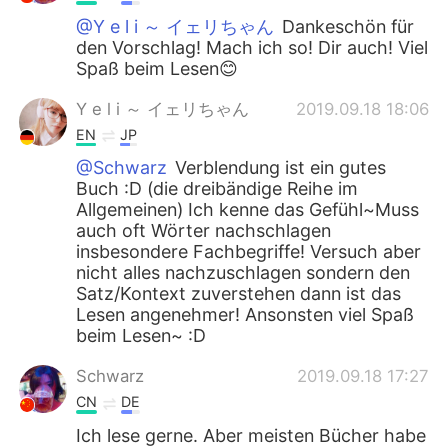
@Y e l i ～ イェリちゃん
Dankeschön für
den Vorschlag! Mach ich so! Dir auch! Viel
Spaß beim Lesen😊
Y e l i ～ イェリちゃん
2019.09.18 18:06
EN
JP
@Schwarz
Verblendung ist ein gutes
Buch :D (die dreibändige Reihe im
Allgemeinen) Ich kenne das Gefühl~Muss
auch oft Wörter nachschlagen
insbesondere Fachbegriffe! Versuch aber
nicht alles nachzuschlagen sondern den
Satz/Kontext zuverstehen dann ist das
Lesen angenehmer! Ansonsten viel Spaß
beim Lesen~ :D
Schwarz
2019.09.18 17:27
CN
DE
Ich lese gerne. Aber meisten Bücher habe