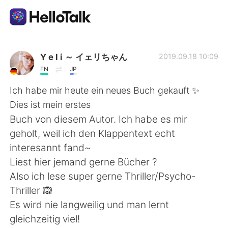
Ứng dụng trao đổi ngôn ngữ
Y e l i ～ イェリちゃん
2019.09.18 10:09
EN
JP
AI Grammar Checker
Ich habe mir heute ein neues Buch gekauft ✨
Dies ist mein erstes
Tiếng Việt
Buch von diesem Autor. Ich habe es mir
geholt, weil ich den Klappentext echt
interesannt fand~
English
简体中文
Liest hier jemand gerne Bücher ?
Also ich lese super gerne Thriller/Psycho-
繁體中文
Español
Thriller 🙉
Es wird nie langweilig und man lernt
العربية
Français
gleichzeitig viel!