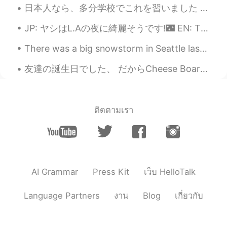
日本人なら、多分学校でこれを習いました Aさん “How are you?” Bさん “I am fine, thank you, and you?” でも、私にとってこれは凄く面白いです。...
JP: ヤシはL.Aの夜に綺麗そうです!🌃 EN: The palms look beautiful in L.A at night! ES: Las palmas se ven genial ...
There was a big snowstorm in Seattle last winter. It was inconvenient and the school was closed. ...
友達の誕生日でした、 だからCheese Boardを作ったよ！ 本当美味しかった😋 It was my friend’s birthday, so I made him a cheese b...
ติดตามเรา
AI Grammar
Press Kit
เว็บ HelloTalk
Language Partners
งาน
Blog
เกี่ยวกับ