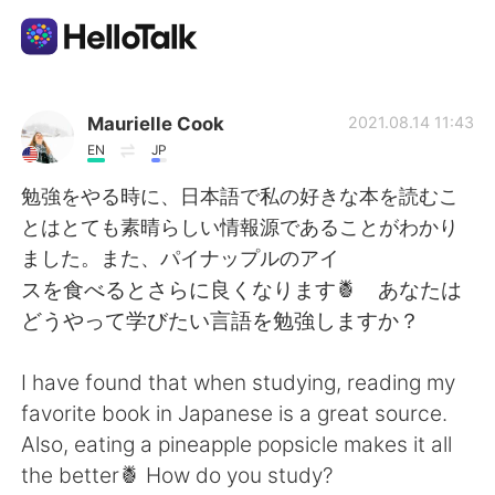
แอปแลกเปลี่ยนทางภาษา
Maurielle Cook
2021.08.14 11:43
EN
JP
AI Grammar Checker
勉強をやる時に、日本語で私の好きな本を読むこ
とはとても素晴らしい情報源であることがわかり
ไทย
ました。また、パイナップルのアイ
スを食べるとさらに良くなります🍍 あなたは
どうやって学びたい言語を勉強しますか？
English
简体中文
I have found that when studying, reading my
繁體中文
Español
favorite book in Japanese is a great source.
Also, eating a pineapple popsicle makes it all
العربية
Français
the better🍍 How do you study?