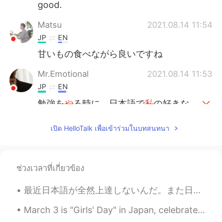
good.
Matsu
2021.08.14 11:54
JP
EN
甘いもの食べながら良いですね
Mr.Emotional
2021.08.14 11:53
JP
EN
勉強を
や
る時に、日本語で
私
の好きな
本を読むことは
とても
素晴らしい情報
源であることがわかりました。
เปิด HelloTalk เพื่อเข้าร่วมในบทสนทนา
勉強を
す
る時に、日本語で
(自分
の
)
好き
な本を読むことは素晴らしい情報源で
あることがわかりました。
ช่วงเวลาที่เกี่ยวข้อง
Ten
2021.08.14 11:48
最近日本語が全然上達しないんだ。また日本語で話す時はいつも恥ずかしかった。思うように話せないんだよね。 だからもっとポッドキャストを聞いて、日本のドラマを見ると思います。 塵も積もれば山となる...
JP
EN
March 3 is "Girls' Day" in Japan, celebrated with a festival called "Hina Matsuri" (Doll Festival...
Work out💪💪💪