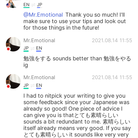
EN
JP
@Mr.Emotional
Thank you so much! I'll
make sure to use your tips and look out
for those things in the future!
Mr.Emotional
2021.08.14 11:55
JP
EN
勉強をする sounds better than 勉強をやる
ig
Mr.Emotional
2021.08.14 11:55
JP
EN
I had to nitpick your writing to give you
some feedback since your Japanese was
already so good! One piece of advice I
can give you is thatとても素晴らしい
sounds a bit redundant to me. 素晴らしい
itself already means very good. If you say
とても素晴らしい it sounds like very very