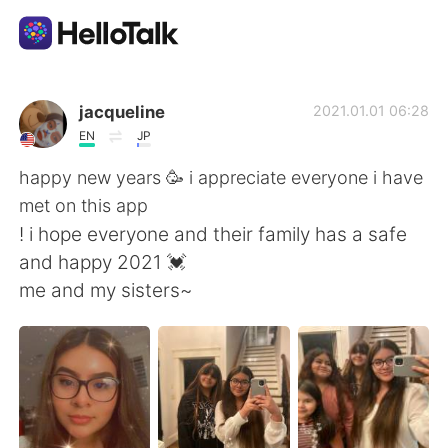
언어 교환 앱
jacqueline
2021.01.01 06:28
EN
JP
AI Grammar Checker
happy new years 🥳 i appreciate everyone i have
met on this app
한국어
! i hope everyone and their family has a safe
and happy 2021 💓
me and my sisters~
English
简体中文
繁體中文
Español
العربية
Français