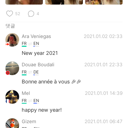
Deutsch
日本語
52
4
Русский
ไทย
댓글
Indonesia
Italiano
Ara Veniegas
2021.01.02 02:33
FR
EN
Türkçe
Tiếng Việt
New year 2021
Português
Douae Boudali
2021.01.01 22:33
FR
DE
Bonne année à vous 🎉🎉
Mel
2021.01.01 14:39
FR
EN
happy new year!
Gizem
2021.01.01 06:47