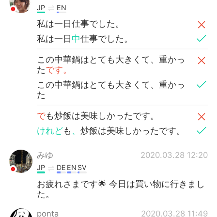
JP
EN
私は一日仕事でした。
私は一日
中
仕事でした。
この中華鍋はとても大きくて、重かっ
た
です。
この中華鍋はとても大きくて、重かっ
た
で
も炒飯は美味しかったです。
けれど
も
、
炒飯は美味しかったです。
みゆ
2020.03.28 12:20
JP
DE
EN
SV
お疲れさまです🌟 今日は買い物に行きまし
た。
ponta
2020.03.28 11:49