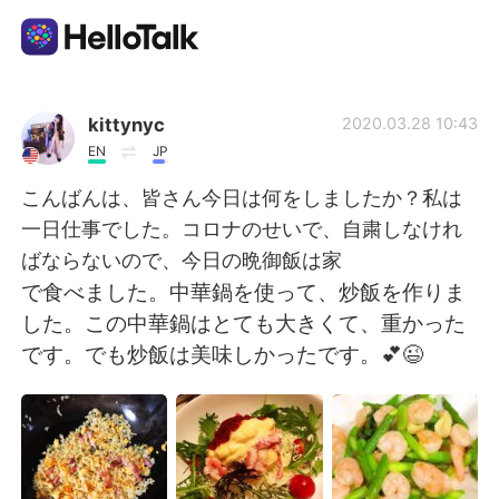
Language Exchange App
kittynyc
2020.03.28 10:43
EN
JP
AI Grammar Checker
こんばんは、皆さん今日は何をしましたか？私は
一日仕事でした。コロナのせいで、自粛しなけれ
English
ばならないので、今日の晩御飯は家
で食べました。中華鍋を使って、炒飯を作りま
した。この中華鍋はとても大きくて、重かった
简体中文
繁體中文
です。でも炒飯は美味しかったです。💕😉
Español
العربية
Français
Deutsch