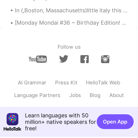
JP
EN
In (,Boston, Massachusetts)little italy this Monday evening up in the Northern End 😍😍😭was fanta...
美味しそう!日本語上手👍️
[Monday Mondai #36 ~ Birthday Edition! 🎊] [マンデー問題 #36 ~ バースデー版！🎊] 皆さん、次の会話を読んで適切な答えを選んでください 🤔 後で...
Takayan
2020.03.28 10:50
JP
EN
おなか減ってきた☺
Follow us
green
2020.03.28 10:48
JP
EN
Excellent 👏
AI Grammar
Press Kit
HelloTalk Web
佐藤秀昭 Hideaki Alfred Sato
Language Partners
Jobs
Blog
About
2020.03.28 10:45
JP
CN
文章は正しいと思います👍
Learn languages with 50
m.nora
2020.03.28 10:44
million+ native speakers for
Open App
JP
SV
free!
美味しそうー❤️ 私は家で英語の勉強をしま