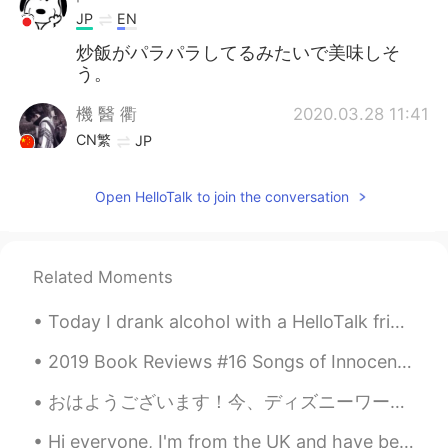
JP
EN
炒飯がパラパラしてるみたいで美味しそ
う。
機 醫 衢
2020.03.28 11:41
CN繁
JP
すごいです。
Open HelloTalk to join the conversation
Koji wtte
2020.03.28 11:27
JP
EN
Your Japanese and dinner are wonderful!
Related Moments
Takahiro Ishikawa
2020.03.28 11:06
Today I drank alcohol with a HelloTalk friend. It is so good that my internet friends can become ...
JP
EN
2019 Book Reviews #16 Songs of Innocence and of Experience by William Blake. This poetry collec...
手料理が一番安心だよ〜料理上手だから、
うらやましいよね〜😆👍💕
おはようございます！今、ディズニーワールドで私の仕事に行くつもりです! 行ってきます！☀️ I'm going to my job at Disney World now! It's a be...
Nori
2020.03.28 11:04
Hi everyone, I'm from the UK and have been learning Russian on and off for awhile. Привет, меня...