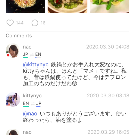
日本語
한국어
Русский
ไทย
144
16
Indonesia
Italiano
Comments
nao
2020.03.30 04:08
Türkçe
Tiếng Việt
JP
EN
Português
@kittynyc
鉄鍋とかお手入れ大変なのに、
kittyちゃんは、ほんと「マメ」ですね。私
も、昔は鉄鍋使ってたけど、今はテフロン
加工のものだけだわ😝
kittynyc
2020.03.30 03:18
EN
JP
@nao
いつもありがとうございます、使い
終わったら、油を塗るよ
nao
2020.03.29 16:05