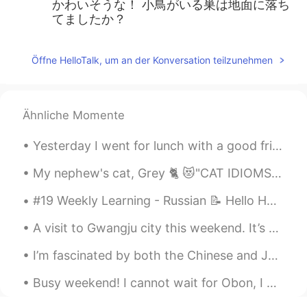
かわいそうな！ 小鳥がいる巣は地面に落ち
てましたか？
Öffne HelloTalk, um an der Konversation teilzunehmen
Ähnliche Momente
Yesterday I went for lunch with a good friend and I had Katsudon... 大変美味しかったです!😋 this reminded me...
My nephew's cat, Grey 🐈 😻"CAT IDIOMS"😻 1. Has a cat got your tongue? meaning: Said to someone w...
#19 Weekly Learning - Russian 📝 Hello HT friends 😄, Welcome to my weekly learning of 🇰🇷🇯🇵🇷🇺 ❓Qu...
A visit to Gwangju city this weekend. It’s worth the long drive, after two weeks of long days at ...
I’m fascinated by both the Chinese and Japanese languages. This is a video I made about the diffe...
Busy weekend! I cannot wait for Obon, I will have a ten day vacation! 今週末はたくさんの友達に会いました!共有する写真を...