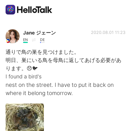
Sprachaustausch-App
Jane ジェーン
2020.08.01 11:23
EN
DE
AI Grammar Checker
通りで鳥の巣を見つけました。
明日、巣にいる鳥を母鳥に返してあげる必要があ
Deutsch
ります。😞🐦
I found a bird's
nest on the street. I have to put it back on
English
简体中文
where it belong tomorrow.
繁體中文
Español
العربية
Français