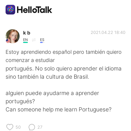
Language Exchange App
k b
2021.04.22 18:40
EN
ES
AI Grammar Checker
Estoy aprendiendo español pero también quiero
comenzar a estudiar
English
portugués. No solo quiero aprender el idioma
sino también la cultura de Brasil.
简体中文
繁體中文
alguien puede ayudarme a aprender
portugués?
Español
العربية
Can someone help me learn Portuguese?
Français
Deutsch
50
27