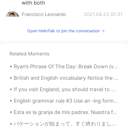
with both
Francisco Leonardo
2021.04.23 01:31
PT
EN
Open HelloTalk to join the conversation
@k b
I can help you a little bit with
portuguse.
Pedro Henrique
2021.04.23 01:24
Related Moments
PT
EN
hey kath! I live in Brazil for many years
Ryan’s Phrase Of The Day: Break Down (verb) Meaning (1): Make sth clearer/more specific Exampl...
and I also want to learn the language and
history of your country! call me to chat
British and English vocabulary Notice the different ways that common things are called in both ...
and exchange messages :D
If you visit England, you should travel to other places not just London! There’s so much beauty i...
Francine Do Carmo
2021.04.23 00:12
English grammar rule #3 Use an -ing form after be/get used to. Examples I'm used to driving...
PT
EN
Esta es la granja de mis padres. Nuestra familia ha vivido aquí por casi 140 años. Es un gran lug...
Olá, tudo bem, Kathleen? Estou
disponível para te ajudar! 😃
バケーションが始まって、すぐ終わりました。悲しいです！！戻りたい😭😭🥲 私の国は２つの島です。トリニダード・トバゴと言う国です。私はトリニダードに住んでいる、だけどトバゴが1番好きです。すごい...