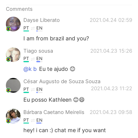
日本語
한국어
Comments
Русский
ไทย
Dayse Liberato
2021.04.24 02:59
PT
EN
Indonesia
Italiano
I am from brazil and you?
Türkçe
Tiếng Việt
Tiago sousa
2021.04.23 15:26
PT
EN
Português
@k b
Eu te ajudo 😊
César Augusto de Souza Souza
2021.04.23 11:22
PT
EN
Eu posso Kathleen 😊😄
Bárbara Caetano Meirelis
2021.04.23 09:58
PT
EN
hey! i can :) chat me if you want