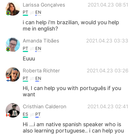
Larissa Gonçalves
2021.04.23 08:51
PT
EN
i can help i'm brazilian, would you help
me in english?
Amanda Tibães
2021.04.23 03:33
PT
EN
Euuu
Roberta Richter
2021.04.23 03:26
PT
EN
Hi, I can help you with português if you
want
Cristhian Calderon
2021.04.23 02:41
ES
PT
Hi ...i am native spanish speaker who is
also learning portuguese.. i can help you