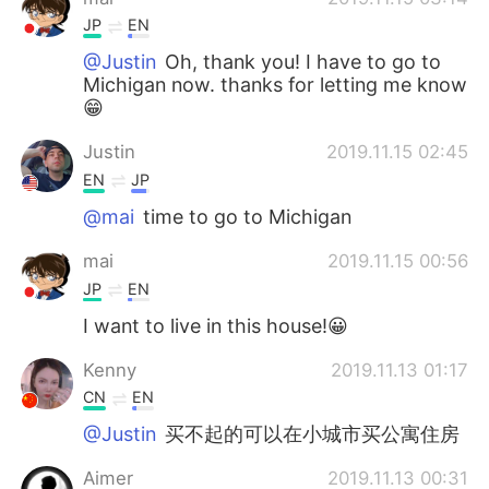
JP
EN
@Justin
Oh, thank you! I have to go to
Michigan now. thanks for letting me know
😁
Justin
2019.11.15 02:45
EN
JP
@mai
time to go to Michigan
mai
2019.11.15 00:56
JP
EN
I want to live in this house!😀
Kenny
2019.11.13 01:17
CN
EN
@Justin
买不起的可以在小城市买公寓住房
Aimer
2019.11.13 00:31