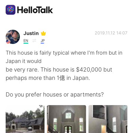
語学交換アプリ
Justin
2019.11.12 14:07
EN
JP
AI Grammar Checker
This house is fairly typical where I'm from but in
Japan it would
日本語
be very rare. This house is $420,000 but
perhaps more than 1億 in Japan.
English
简体中文
Do you prefer houses or apartments?
繁體中文
Español
العربية
Français