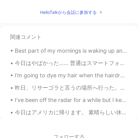
Justin
2019.11.12 22:05
EN
JP
HelloTalkから会話に参加する
@Zoey M
Michigan
Justin
2019.11.12 22:05
関連コメント
EN
JP
Best part of my mornings is waking up and making coffee latte and being very careful when I make ...
@Aimer
how about for you
今日はやばかった…… 普通はスマートフォンでメールを書いています。 他の英語先生にメールする時は必ず「Hello Sensei」という挨拶にします。 すると、スマートフォンに付いているオートコレ...
Justin
2019.11.12 22:04
EN
JP
I’m going to dye my hair when the hairdressers open back up. Which colour do you like the most?...
@Kenny
how can people buy a house!?
昨日、リサーゴラと言うの場所へ行った。キエフの一番強い負のパワースポットです。 多くの祭壇と魔法を実践した人々がいます😯 後で正のパワースポットと観光土産通りに行った。伝統的なウクライナ国民服が...
SHiHO
2019.11.12 22:02
I've been off the radar for a while but I keep collecting amazing memories, experienced and overa...
JP
EN
今日はアメリカに帰ります。 素晴らしい休暇でした。友達は日本に行けなかったので、ピカチュウは私の旅行仲間でした。写真のピカちゅをとりました。楽しいでした😂。 I'm going back to...
この大きさで、この値段じゃ、即買いする
ね😆ちなみに、まさかの土地代込み❓私
は、21才の時に一軒家を買って住んでるか
ら、アパートは学生の時だけ😅今はアパー
フォローする