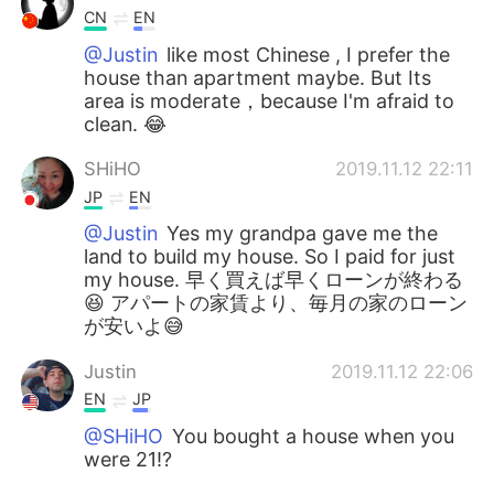
CN
EN
@Justin
like most Chinese , I prefer the
house than apartment maybe. But Its
area is moderate，because I'm afraid to
clean. 😂
SHiHO
2019.11.12 22:11
JP
EN
@Justin
Yes my grandpa gave me the
land to build my house. So I paid for just
my house. 早く買えば早くローンが終わる
😆 アパートの家賃より、毎月の家のローン
が安いよ😅
Justin
2019.11.12 22:06
EN
JP
@SHiHO
You bought a house when you
were 21!?