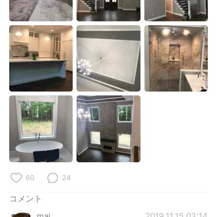
Deutsch
한국어
Русский
ไทย
Indonesia
Italiano
Türkçe
Tiếng Việt
Português
60
24
コメント
mai
2019.11.15 03:14