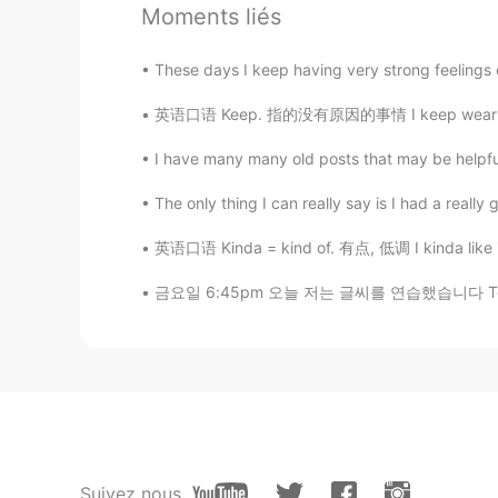
Moments liés
Re Rieko
JP
EN
These days I keep having very strong feelings of 
美味しそう
英语口语 Keep. 指的没有原因的事情 I keep wearing the sa
I have many many old posts that may be helpful 
The only thing I can really say is I had a reall
英语口语 Kinda = kind of. 有点, 低调 I kinda like 
금요일 6:45pm 오늘 저는 글씨를 연습했습니다 Today I practi
Suivez nous