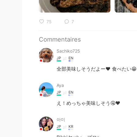
75
7
Commentaires
Sachiko725
JP
EN
全部美味しそうだよー❤️ 食べたい😁
Aya
JP
EN
え！めっちゃ美味しそう🤤❤️
아미
JP
KR