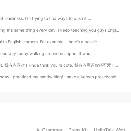
2020.09.02 13:33
loneliness. I’m trying to find ways to push it ...
me thing every day. I keep teaching you guys English....
to English learners. For example— here’s a post fr...
y good day today walking around in Japan. It was ...
it. 我有点喜欢 I kinda think you're cute. 我有点觉得你很可爱 I kin...
ced my handwriting! I have a Korean preschooler’s han...
AI Grammar
Press Kit
HelloTalk Web