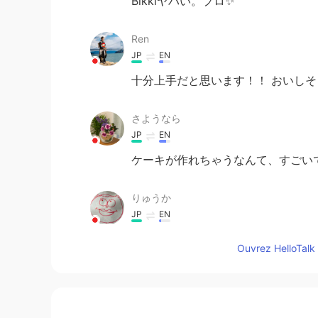
Bikkiヤバい。プロ✨
Ren
JP
EN
十分上手だと思います！！ おいしそ
さようなら
JP
EN
ケーキが作れちゃうなんて、すごい
りゅうか
JP
EN
うわあああ、何これ😵ちょー下手く
Ouvrez HelloTalk 
Hellotalk にのせてたつもり？
うわあああ、何これ😵ちょー下手
Hellotalk にのせてたつもり？