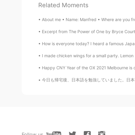
Related Moments
About me • Name: Manfred • Where are you from
Excerpt from The Power of One by Bryce Courte
How is everyone today? I heard a famous Japa
I made chicken wings for a small party. Lemon 
Happy CNY Year of the OX 2021 Melbourne is cu
今日も帰宅後、日本語を勉強していました。日本に引っ越してからというもの、勉強が疎かになっ
Follow us