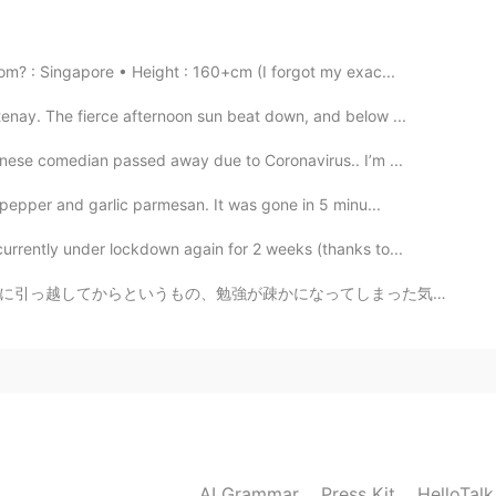
? : Singapore • Height : 160+cm (I forgot my exac...
nay. The fierce afternoon sun beat down, and below ...
nese comedian passed away due to Coronavirus.. I’m ...
pepper and garlic parmesan. It was gone in 5 minu...
rrently under lockdown again for 2 weeks (thanks to...
てしまった気がします。仕事が終わってから勉強が億劫になる傾向があります。 今までもう6年半ほど日本語の勉強...
AI Grammar
Press Kit
HelloTal