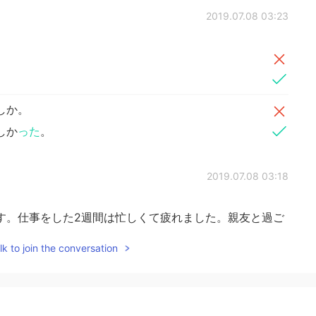
2019.07.08 03:23
しか。
しか
った
。
2019.07.08 03:18
す。仕事をした2週間は忙しくて疲れました。親友と過ご
lad to read your sentence because I'm
apanese.
k to join the conversation