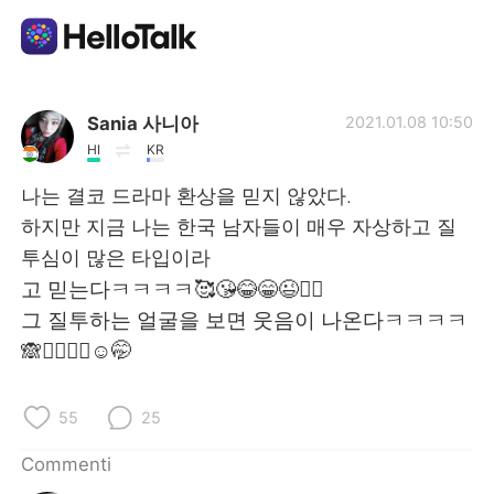
App di scambio linguistico
Sania 사니아
2021.01.08 10:50
HI
KR
AI Grammar Checker
나는 결코 드라마 환상을 믿지 않았다.
하지만 지금 나는 한국 남자들이 매우 자상하고 질
Italiano
투심이 많은 타입이라
고 믿는다ㅋㅋㅋㅋ🥰😘😂😁😉🙎‍♂️
그 질투하는 얼굴을 보면 웃음이 나온다ㅋㅋㅋㅋ
English
简体中文
🙈🤦‍♀️🤷‍♀️☺️🤭
繁體中文
Español
55
25
العربية
Français
Commenti