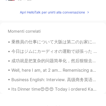
@Sophia Jeon
ㅋㅋㅋㅋ미리 계획🥰😉🤭😘
Apri HelloTalk per unirti alla conversazione
Sophia Jeon
2021.01.08 11:46
KR
EN
이열 언니 연애 시작했어요?!😆
Momenti correlati
June Seok
2021.01.08 11:43
乗務員の仕事について大阪は第二のお家になりましたので友達になりたいです！ そしてどこかいいヨガクラスはありますか？最近私の姿勢が悪くて体の筋肉はよく硬いです！治したいです！ Regarding...
KR
EN
今日はジムにカーディオの運動で頑張った Today I worked out hard doing cardio at the gym 今日からもっと強い抵抗で始めた From today ...
@Sania 사니아
shhhhhhh hahaha
成功就是把复杂的问题简单化，然后狠狠去做。 Success is taking complicated problems and simplifying them, and then resol...
Sania 사니아
2021.01.08 11:42
Well, here I am, at 2 am... Rememiscing about the day I had yesterday. Life is like this sometim...
HI
KR
@June Seok
ㅋㅋㅋㅋ 내 비밀 테리우스😂
Business English: Interview. 高级商务英语：面试 What's your biggest weakness? 你最大的弱点是什么 I'd say my bigge...
😉
Its Dinner time😍😍😍 Today i ordered Karage and Gyoza ❤ My heart, soul and life is always healed...
June Seok
2021.01.08 11:41
KR
EN