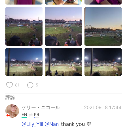
日本語
한국어
Русский
ไทย
Indonesia
Italiano
Türkçe
Tiếng Việt
Português
81
5
評論
ケリー・ニコール
2021.09.18 17:44
EN
KR
@Lily_Ylil @Nan
thank you 💜