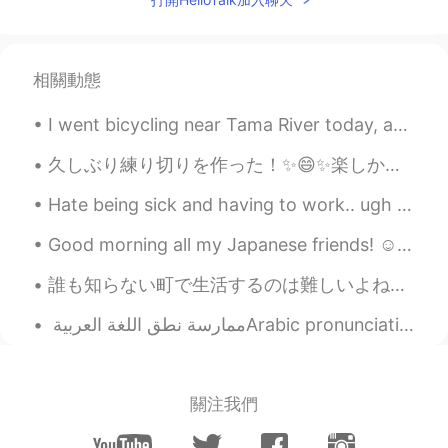
相關動態
I went bicycling near Tama River today, about 29km in total. I've been neglecting exercise recent...
久しぶり練り切りを作った！✨😄✨楽しかった！嬉しかった。和食を作って嬉しい。😝 失敗そうと思った。😜抹茶と一緒に食べて最高。でもカナダで買った抹茶はあまり美味しくない。笑笑！😜甘みがない。残念...
Hate being sick and having to work.. ugh I feel like a ninja with no super power 😢 send me your “...
Good morning all my Japanese friends! ☺️ My roommate came knock on my door yelling "Josh! I'm hu...
誰も知らない町で生活するのは難しいよね。特に無職の場合日々がずっと長く感じる。そして孤独感が強く深まる。東京では皆は自分一人での忙しい生活で忙しくて、親しい友達を作るのは簡単ではない。こうい時は...
關注我們