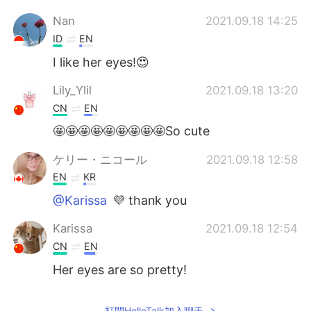
Nan
2021.09.18 14:25
ID
EN
I like her eyes!😍
Lily_Ylil
2021.09.18 13:20
CN
EN
🤩🤩🤩🤩🤩🤩🤩🤩🤩So cute
ケリー・ニコール
2021.09.18 12:58
EN
KR
@Karissa
💜 thank you
Karissa
2021.09.18 12:54
CN
EN
Her eyes are so pretty!
打開HelloTalk加入聊天