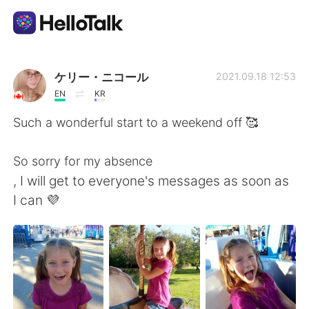
語言交換應用
ケリー・ニコール
2021.09.18 12:53
EN
KR
AI Grammar Checker
Such a wonderful start to a weekend off 🥰
繁體中文
So sorry for my absence
, I will get to everyone's messages as soon as
I can 💜
English
简体中文
Español
العربية
Français
Deutsch