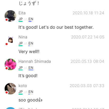
Deutsch
日本語
じょうず！
Eita
2020.10.18 11:24
한국어
Русский
JP
EN
ไทย
Indonesia
It's good! Let's do our best together.
Nina
2020.07.22 14:05
Italiano
Türkçe
JP
EN
Tiếng Việt
Very well!!
Hannah Shimada
2020.05.13 08:04
JP
EN
It’s good!
koto
2020.03.03 07:33
JP
EN
soo good👍