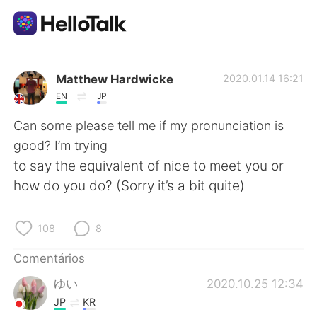
Aplicativo de troca de idioma
Matthew Hardwicke
2020.01.14 16:21
EN
JP
AI Grammar Checker
Can some please tell me if my pronunciation is
good? I’m trying
Português
to say the equivalent of nice to meet you or
how do you do? (Sorry it’s a bit quite)
English
简体中文
108
8
繁體中文
Español
Comentários
ゆい
2020.10.25 12:34
العربية
Français
JP
KR