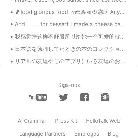
🎵food glorious food 🎶🧀🍝🥑🍅🥝🍗 Anyone remember this song from the movie Oliver? 😁 We went to an Ita...
And......... for dessert I made a cheese cake with cherries 🍒 viola recipe is 2 x cream cheese 2 ...
我感觉睡这样不舒服所以给她一个可爱的枕头 It looked so uncomfortable for her to be sleeping this way so I gave her a c...
日本語を勉強してたときの本のコレクションを紹介させていただきます。😊 最初に、5級と4級を★【みんなの日本語】★という本で、インドで、自分で勉強しました。今その本を持ってないです。日本語を学び...
リアルの友達やこのアプリにいる友達のおかげで、少し自信が上がってブサイクではないように思ってきました。皆さん、いつも優しいことを言ってくれてありがとうございます。 自信は自分で育てるものだと言わ...
Siga-nos
AI Grammar
Press Kit
HelloTalk Web
Language Partners
Empregos
Blog