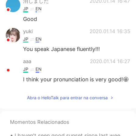
消しました
2020.01.14 16:47
JP
EN
Good
yuki
2020.01.14 16:35
JP
EN
You speak Japanese fluently!!!
aaa
2020.01.14 16:27
JP
EN
I think your pronunciation is very good!🤩
Abra o HelloTalk para entrar na conversa
Momentos Relacionados
I haven't seen good sunset since last week😅🌇 Please enjoy the golden sunset🌇🌞 and soft moon setti...