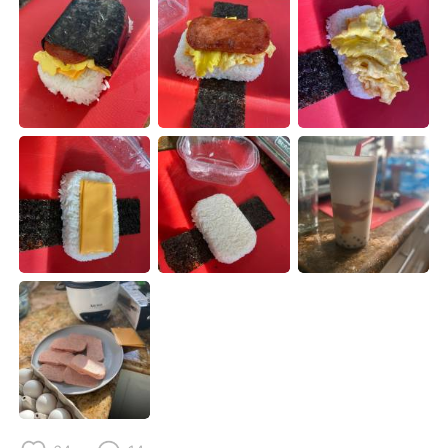
Deutsch
日本語
한국어
Русский
Indonesia
Italiano
Türkçe
Tiếng Việt
Português