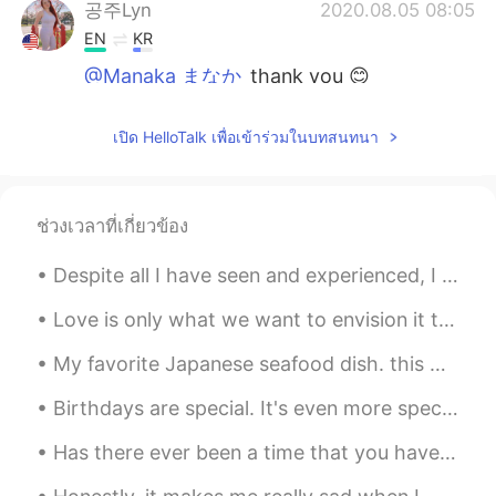
공주Lyn
2020.08.05 08:05
EN
KR
@Manaka まなか
thank you 😊
Manaka まなか
2020.08.05 07:56
เปิด HelloTalk เพื่อเข้าร่วมในบทสนทนา
JP
EN
自分の健康が気になって悲しかったの
で、今日は
ムスビ
を作りました。
ช่วงเวลาที่เกี่ยวข้อง
自分の健康が気になって悲しかったの
で、今日は
おむすび
を作りました。
Despite all I have seen and experienced, I still get the same simple thrill out of glimpsing a ti...
私は
どう思いましたか？
Love is only what we want to envision it to be. Sometimes people find that same type envision in ...
どう思いましたか？
My favorite Japanese seafood dish. this was shot in the city of Otaru. 私の好きな日本のシーフード料理。これは小樽市で撮...
Don Coreano
2020.08.05 07:44
Birthdays are special. It's even more special when you use pizza instead of cake to celebrate it!...
KR
EN
Has there ever been a time that you have been so lonely that you just stayed inside for days and ...
ㅜㅜ