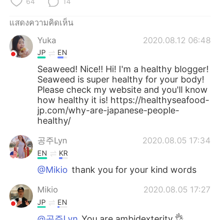
64
14
แสดงความคิดเห็น
Yuka
2020.08.12 06:48
JP
EN
Seaweed! Nice!! Hi! I'm a healthy blogger!
Seaweed is super healthy for your body!
Please check my website and you'll know
how healthy it is! https://healthyseafood-
jp.com/why-are-japanese-people-
healthy/
공주Lyn
2020.08.05 17:34
EN
KR
@Mikio
thank you for your kind words
Mikio
2020.08.05 17:27
JP
EN
@공주Lyn
You are ambidexterity.👌