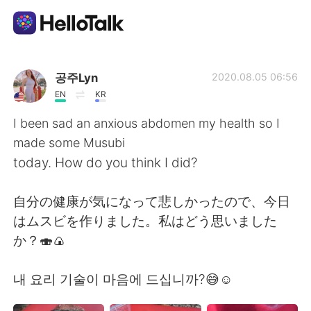
แอปแลกเปลี่ยนทางภาษา
공주Lyn
2020.08.05 06:56
EN
KR
AI Grammar Checker
I been sad an anxious abdomen my health so I
made some Musubi
ไทย
today. How do you think I did?
自分の健康が気になって悲しかったので、今日
English
简体中文
はムスビを作りました。私はどう思いました
か？🍣🍙
繁體中文
Español
내 요리 기술이 마음에 드십니까?😅☺️
العربية
Français