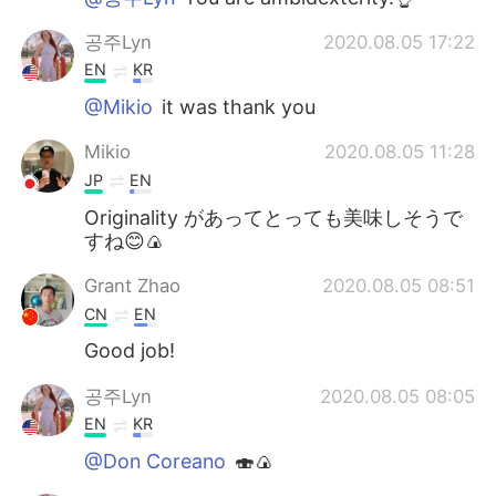
공주Lyn
2020.08.05 17:22
EN
KR
@Mikio
it was thank you
Mikio
2020.08.05 11:28
JP
EN
Originality があってとっても美味しそうで
すね😊🍙
Grant Zhao
2020.08.05 08:51
CN
EN
Good job!
공주Lyn
2020.08.05 08:05
EN
KR
@Don Coreano
🍣🍙