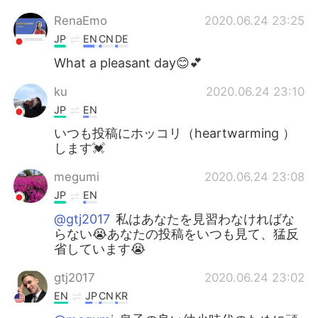
RenaEmo
2020.06.24 23:25
JP
EN
CN
DE
What a pleasant day😊💕
ku
2020.06.24 23:10
JP
EN
いつも投稿にホッコリ（heartwarming ）
します💓
megumi
2020.06.24 23:08
JP
EN
@gtj2017
私はあなたを見習わなければな
らない😭あなたの投稿をいつも見て、猛反
省しています😭
gtj2017
2020.06.24 23:02
EN
JP
CN
KR