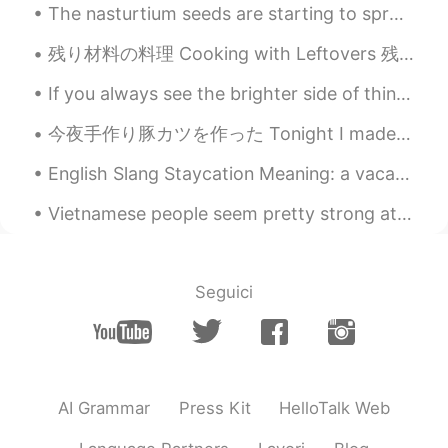
The nasturtium seeds are starting to sprout! The 3rd picture is an example of what the blooms wil...
KAZURIN
2020.06.24 22:41
JP
EN
残り材料の料理 Cooking with Leftovers 残りの野菜や材料でこの炒め物を作った I used some leftover vegetables and ingredien...
我が家も良くありました😊
If you always see the brighter side of things, you may feel that you experience more positive eve...
Chinatsu
2020.06.24 22:40
今夜手作り豚カツを作った Tonight I made homemade Japanese pork cutlet 本当に久しぶりに揚げ物を家に作った It really has been a...
JP
EN
公園
に
遊
べる
ために息子と一緒に公園
English Slang Staycation Meaning: a vacation spent at home. “We’re not traveling for the Chri...
に行った
Vietnamese people seem pretty strong at languages. Or maybe it's just the ones you meet on apps l...
公園
で
遊
ぶ
ために息子と一緒に公園に
行った
影の中に
公園の駐車場で息子が起きる
Seguici
こと
を待ってる
公園の駐車場
の日陰
で息子が起きる
の
を待ってる
AI Grammar
Press Kit
HelloTalk Web