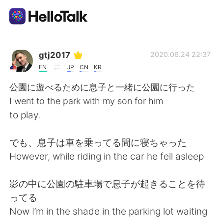
App di scambio linguistico
gtj2017
2020.06.24 22:37
EN
JP
CN
KR
AI Grammar Checker
公園に遊べるために息子と一緒に公園に行った
I went to the park with my son for him
Italiano
to play.
でも、息子は車を乗ってる間に寝ちゃった
English
简体中文
However, while riding in the car he fell asleep
繁體中文
Español
影の中に公園の駐車場で息子が起きることを待
ってる
العربية
Français
Now I’m in the shade in the parking lot waiting