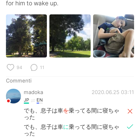
Deutsch
日本語
for him to wake up.
한국어
Русский
ไทย
Indonesia
Türkçe
Tiếng Việt
Português
94
11
Commenti
madoka
2020.06.25 03:11
JP
EN
でも、息子は車
を
乗ってる間に寝ちゃ
った
でも、息子は車
に
乗ってる間に寝ちゃ
った