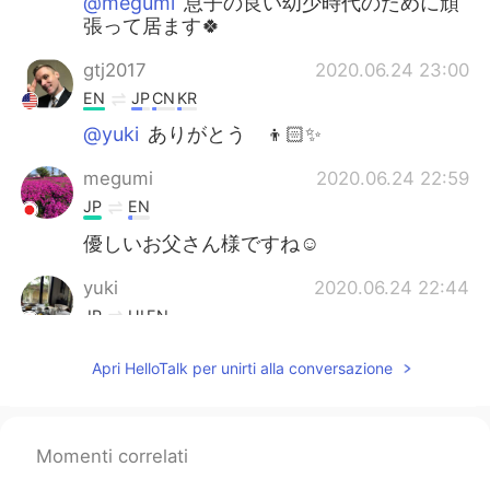
@megumi
息子の良い幼少時代のために頑
張って居ます🍀
gtj2017
2020.06.24 23:00
EN
JP
CN
KR
@yuki
ありがとう 👦🏻✨
megumi
2020.06.24 22:59
JP
EN
優しいお父さん様ですね☺️
yuki
2020.06.24 22:44
JP
HI
EN
可愛い😍
Apri HelloTalk per unirti alla conversazione
gtj2017
2020.06.24 22:41
EN
JP
CN
KR
Momenti correlati
@Chinatsu
thank you 🙏🏻