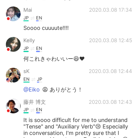
Mai
2020.03.08 17:34
JP
EN
Soooo cuuuute!!!!
Kelly
2020.03.08 12:45
JP
EN
何これきゃわいいー😆♥
sK
2020.03.08 12:44
EN
JP
@Eiko
😩 ありがとう！
藤井 博文
2020.03.08 12:43
JP
EN
It is soooo difficult for me to understand
"Tense" and "Auxiliary Verb"😢 Especially
in conversation, I'm pretty sure that I