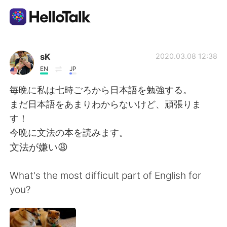
Приложение для Языкового Обмена
sK
2020.03.08 12:38
EN
JP
AI Grammar Checker
毎晩に私は七時ごろから日本語を勉強する。
まだ日本語をあまりわからないけど、頑張りま
Русский
す！
今晩に文法の本を読みます。
文法が嫌い😩
English
简体中文
What's the most difficult part of English for
繁體中文
Español
you?
العربية
Français