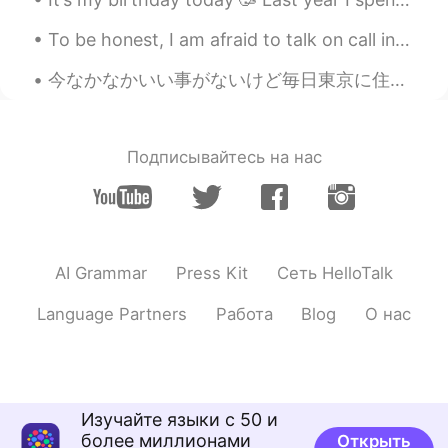
頑張ってください！
To be honest, I am afraid to talk on call in a foreign language.... I never practice speaking and...
rei
2020.03.08 12:40
今なかなかいい事がないけど毎日東京に住めるのは感謝する。本当にこういう人生を想像もできなかった。 I came from absolutely nothing. だから、一生懸命に生きている。...
JP
EN
私も文法は苦手です😿
Подписывайтесь на нас
AI Grammar
Press Kit
Сеть HelloTalk
Language Partners
Работа
Blog
О нас
Изучайте языки с 50 и
более миллионами
Открыть