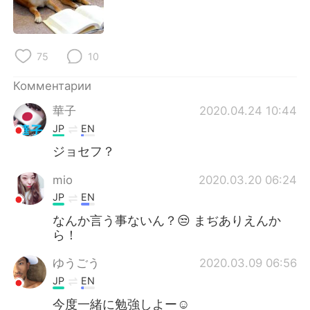
Deutsch
日本語
한국어
ไทย
75
10
Indonesia
Italiano
Комментарии
Türkçe
Tiếng Việt
華子
2020.04.24 10:44
JP
EN
Português
ジョセフ？
mio
2020.03.20 06:24
JP
EN
なんか言う事ないん？😒 まぢありえんか
ら！
ゆうごう
2020.03.09 06:56
JP
EN
今度一緒に勉強しよー☺️