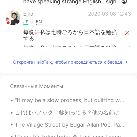
have speaking strange English...sigh...😭
Eiko
2020.03.08 12:43
JP
EN
毎晩
に
私は七時ごろから日本語を勉強
する。
毎晩
、
私は七時ごろから日本語を勉強
する。
Откройте HelloTalk, чтобы присоединиться к беседе
まだ日本語
を
あまりわからないけど、
頑張ります！
まだ日本語
は
あまりわからないけど、
Связанные Моменты
頑張ります！
"It may be a slow process, but quitting won't speed it up. Great things are sometimes just aroun...
今晩
に
文法の本を読みます。
これはバノック。😄知ってる？他の名前はフライブレード！揚げパンだ！ ファーストネイションの人はこれをあげてくれた。カナダにとって、昔にネイティブ人と言うけど、今ファーストネイションの人と言う。...
今晩
は
文法の本を読みます。
The Village Street by Edgar Allan Poe. Part 3 of 3. Underneath the elms we parted, By the lowl...
wakana
2020.03.08 12:42
JP
EN
It’s my birthday today 🥳 Last year I spend my birthday in Japan, seeing the autumn leaves and go...