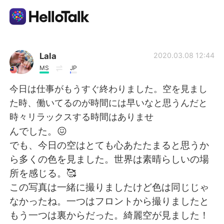
語言交換應用
Lala
2020.03.08 12:44
MS
JP
AI Grammar Checker
今日は仕事がもうすぐ終わりました。空を見まし
た時、働いてるのが時間には早いなと思うんだと
繁體中文
時々リラックスする時間はありませ
んでした。😖
でも、今日の空はとても心あたたまると思うか
English
简体中文
ら多くの色を見ました。世界は素晴らしいの場
所を感じる。🥰
Español
العربية
この写真は一緒に撮りましたけど色は同じじゃ
なかったね。一つはフロントから撮りましたと
Français
Deutsch
もう一つは裏からだった。綺麗空が見ました！