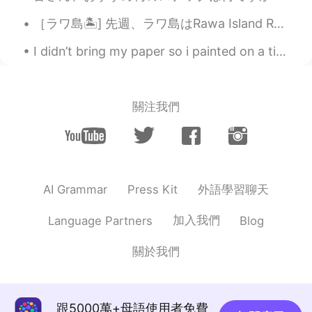
ところで、明日は私の休みの日ので嬉しい
［ラワ島🏝️] 先週、ラワ島はRawa Island Resortに行って来ました~~とても綺麗な島です! 色々お部屋タイプがあります。私の部屋はビーチの前タイプです。素敵なぁ~~🏖️ ...
です！
I didn’t bring my paper so i painted on a tissue paper instead 😂 Killing some time, chilling in a...
多分、言語を勉強します、家にもうリラッ
クスするねー
みなさん、休暇中は何をしましたか？
關注我們
🥳
I finished my work early today!
When I’m at work, I feel like time went
and I don’t even have time to relax
外語學習聊天
sometimes.
AI Grammar
Press Kit
But sky made me feel so heart-warming
加入我們
Language Partners
Blog
for because there are many colors above.
It makes me feel like the world is a nice
關於我們
place.
I took this photo at the same time, but
the colors were very different.
跟5000萬+母語使用者免費