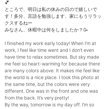
日本語
한국어
💕
ところで、明日は私の休みの日ので嬉しいで
Русский
ไทย
す！多分、言語を勉強します、家にもうリラッ
クスするねー
Indonesia
Italiano
みなさん、休暇中は何をしましたか？🥳
Türkçe
Tiếng Việt
I finished my work early today! When I’m at
work, I feel like time went and I don’t even
Português
have time to relax sometimes. But sky made
me feel so heart-warming for because there
are many colors above. It makes me feel like
the world is a nice place. I took this photo at
the same time, but the colors were very
different. One was in the front and one was
from the back. It’s very pretty!
By the way, tomorrow is my day off. I’m so