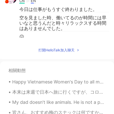
CN
EN
今日は仕事がもうすぐ終わりました。
空を見ました時、働いてるのが時間には早
いなと思うんだと時々リラックスする時間
はありませんでした。
😖
でも、今日の空はとても心あたたまると思
うから多くの色を見ました。
打開HelloTalk加入聊天
世界は素晴らしいの場所を感じる。
🥰
相關動態
この写真は一緒に撮りましたけど色は同じ
じゃなかったね。
Happy Vietnamese Women's Day to all my veitnam friends ~ 😃 Chúc mừng ngày phụ nữ việt nam Chú...
一つはフロントから撮りましたともう一つ
本来は来週で日本へ旅に行くですが、コロナのせいでキャンセルしたので凄く残念です またこの目で色んな景色を見て、沢山の人に会って、色んな事を経験して、皆の文化に触れるのは楽しいです 何度でも行...
は裏からだった。
My dad doesn't like animals. He is not a person that would think of having a pet. But recently th...
綺麗空が見ました！
💕
皆さん、おすすめ梅のスナックは何ですか？ 私はいつも梅が好きから今週梅スナックを食べた。もっと塩っぱくて、酸っぱいと思うけど全然違うの。これの味は以上梅スナックはように異なるでした。マイルドな味...