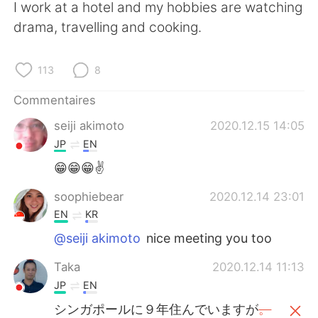
I work at a hotel and my hobbies are watching
drama, travelling and cooking.
113
8
Commentaires
seiji akimoto
2020.12.15 14:05
JP
EN
😁😁😁✌
soophiebear
2020.12.14 23:01
EN
KR
@seiji akimoto
nice meeting you too
Taka
2020.12.14 11:13
JP
EN
シンガポールに９年住んでいますが
。