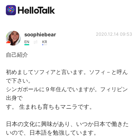
Appli d'échange linguistique
soophiebear
2020.12.14 09:53
EN
KR
AI Grammar Checker
自己紹介
Français
初めましてソフィアと言います。ソフィ－と呼ん
で下さい。
シンガポールに９年住んでいますが。フィリピン
English
简体中文
出身で
す。 生まれも育ちもマニラです。
繁體中文
Español
日本の文化に興味があり、いつか日本で働きた
العربية
Deutsch
いので、日本語を勉強しています。