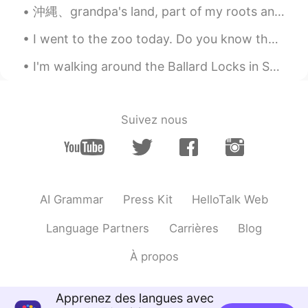
沖縄、grandpa's land, part of my roots and identity resides here.. These corona times I ve been com...
I went to the zoo today. Do you know the names of all of these animals in English? 👇👇👇 (Answers B...
I'm walking around the Ballard Locks in Seattle. The weather is really good this evening. so I de...
Suivez nous
AI Grammar
Press Kit
HelloTalk Web
Language Partners
Carrières
Blog
À propos
Apprenez des langues avec