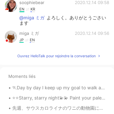
soophiebear
2020.12.14 09:58
EN
KR
@miga ミガ
よろしく。ありがとうごさい
ます
miga ミガ
2020.12.14 09:56
JP
EN
ソフィーさん初めまして！自然な日本語で
素晴らしい自己紹介です😳いつか日本で働
Ouvrez HelloTalk pour rejoindre la conversation
けると良いですね。応援しています♪
Yu
2020.12.14 09:54
JP
EN
Moments liés
ほとんど直すところはないと思います！敢
🏃Day by day I keep up my goal to walk around 15km! To my surprise, I found these cute baby duckli...
えて言うなら、シンガポールに9年住んで
いますが。のあとの。は「、」でしょう
⭐️⭐️Starry, starry night💫💫 Paint your palette blue and gray Look out on a summer’s day With eyes ...
か。👍
先週、サウスカロライナのワニの動物園に行きました。ワニの数が多いのにはびっくりしました。300匹以上いました。長いワニ、短いワニ、大きなワニ、小さなワニがいました。大きさは小さいのから大きいのま...