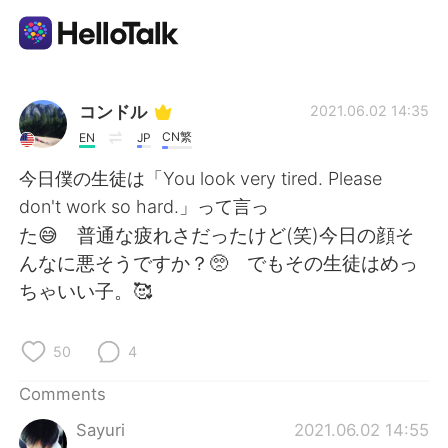
Language Exchange App
コンドル
2021.06.02 14:35
CN繁
EN
JP
AI Grammar Checker
今日僕の生徒は「You look very tired. Please
don't work so hard.」って言っ
English
た😅 普通な疲れさだったけど(笑)今日の顔そ
んなに悪そうですか？🥺 でもその生徒はめっ
ちゃいい子。🥰
简体中文
繁體中文
50
4
Español
العربية
Comments
Français
Deutsch
Sayuri
2021.06.02 14:55