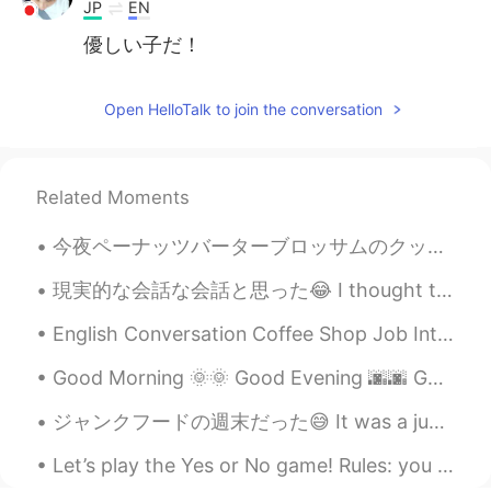
JP
EN
優しい子だ！
Open HelloTalk to join the conversation
Related Moments
今夜ペーナッツバーターブロッサムのクッキーを作った Tonight I made peanut butter blossom cookies 大抵冬の時期にこんなクッキーを作るけど、これを食べ...
現実的な会話な会話と思った😂 I thought these are some realistic conversations これは私のシャドウイングの練習の本から They’re fro...
English Conversation Coffee Shop Job Interview Tony: Hi! Are you the manager? My name’s Tony. ...
Good Morning 🌞🌞 Good Evening 🌆🌆 Got some great pictures when I picked up my Jetski today !! ☁️ ...
ジャンクフードの週末だった😅 It was a junk food weekend 金曜日には、家族と一緒にダリバリーでピザを買った On Friday, I had some deliver...
Let’s play the Yes or No game! Rules: you can only say yes once and No once! 1. Are you beauti...