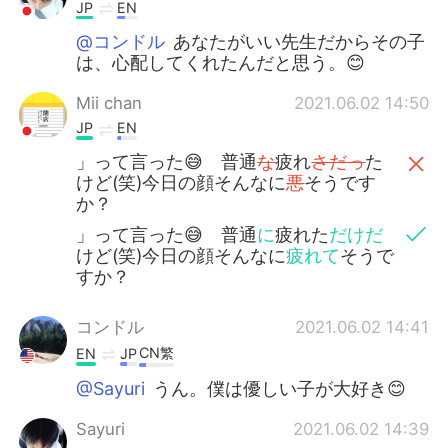
日本語
한국어
JP
EN
@コンドル
あなたがいい先生だからその子
Русский
ไทย
は、心配してくれたんだと思う。😊
Mii chan
2021.06.02 14:50
Indonesia
Italiano
JP
EN
Türkçe
Tiếng Việt
」って言った😅 普通
な
疲れ
さだっ
た
けど(笑)今日の顔そんなに
悪
そうです
か？
Português
」って言った😅 普通
に
疲れた
だけだ
けど(笑)今日の顔そんなに
疲れて
そうで
すか？
コンドル
2021.06.02 14:41
CN繁
EN
JP
@Sayuri
うん。僕は優しい子が大好き😊
Sayuri
2021.06.02 14:39