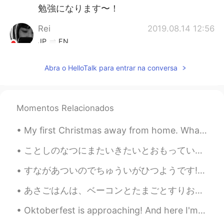
勉強になります〜！
Rei
2019.08.14 12:56
JP
EN
TIL! 😊
Abra o HelloTalk para entrar na conversa
Momentos Relacionados
My first Christmas away from home. What can I say? I'm blessed to be surrounded by people in the ...
ことしのなつにまたいきたいとおもっています。- I would like to go back this summer. ⛺ My virtual trip around the Americ...
すながあついのでちゅういがひつようです! - Be careful, the sand is hot! 🌡 It's the end of the road trip! Yes, I man...
あさごはんは、ベーコンとたまごとすりおろしたポテトとあたたかいおちゃでした。- Breakfast was bacon, eggs and grated potatoes with hot te...
Oktoberfest is approaching! And here I'm stuck in a dilemma whether I should buy a new set of Dir...