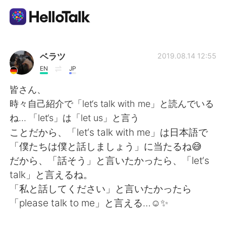
Aplicativo de troca de idioma
ベラツ
2019.08.14 12:55
EN
JP
AI Grammar Checker
皆さん、
時々自己紹介で「let‘s talk with me」と読んでいる
Português
ね… 「let‘s」は「let us」と言う
ことだから、「let‘s talk with me」は日本語で
「僕たちは僕と話しましょう」に当たるね😅
English
简体中文
だから、「話そう」と言いたかったら、「let‘s
talk」と言えるね。
繁體中文
Español
「私と話してください」と言いたかったら
「please talk to me」と言える…☺️✨
العربية
Français