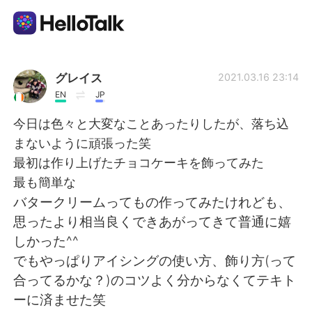
語言交換應用
グレイス
2021.03.16 23:14
EN
JP
AI Grammar Checker
今日は色々と大変なことあったりしたが、落ち込
まないように頑張った笑
繁體中文
最初は作り上げたチョコケーキを飾ってみた
最も簡単な
バタークリームってもの作ってみたけれども、
English
简体中文
思ったより相当良くできあがってきて普通に嬉
しかった^^
Español
العربية
でもやっぱりアイシングの使い方、飾り方(って
合ってるかな？)のコツよく分からなくてテキト
Français
Deutsch
ーに済ませた笑