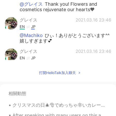
@グレイス
Thank you! Flowers and
cosmetics rejuvenate our hearts🧡
グレイス
2021.03.16 23:46
EN
JP
@Machiko
ひぃ！ありがとうございます^^
嬉しすぎます💕
グレイス
2021.03.16 23:46
EN
JP
@Ken
そうなりますね笑 ありがとうござい
ます^^
打開HelloTalk加入聊天
グレイス
2021.03.16 23:45
EN
JP
相關動態
@Mulan 木蘭
thanks!! You’re so sweet! 💕
Flowers are always nice and refreshing! I
クリスマスの日🎄🎅でめっちゃ辛いカレー🍛を料理した！全部の家族はいっぱい食べた。嬉しくて、びっくりした！今回俺のレシピで人参🥕と、ジャガイモ🥔と、玉ねぎ🧅を入れた。次回はトフ入れたい。考えが美味...
also buy too many lip products! There are
so many shades I want to try so I end up
After speaking with many users on this app, I've realized a lot of you have troubles with the pas...