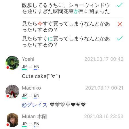
散歩してるうちに、ショーウィンドウ
を通りすぎた瞬間花束
が
目に留まった
見たら
今
すぐ買ってしまうなんとかあ
ったりするの？
見たらすぐ
に
買ってしまうなんとかあ
ったりするの？
Yoshi
2021.03.17 00:42
JP
EN
Cute cake(ﾟ∀ﾟ)
Machiko
2021.03.17 00:21
JP
EN
@グレイス
💙💚💛💜❤💗💖
Mulan 木蘭
2021.03.16 23:53
JP
EN