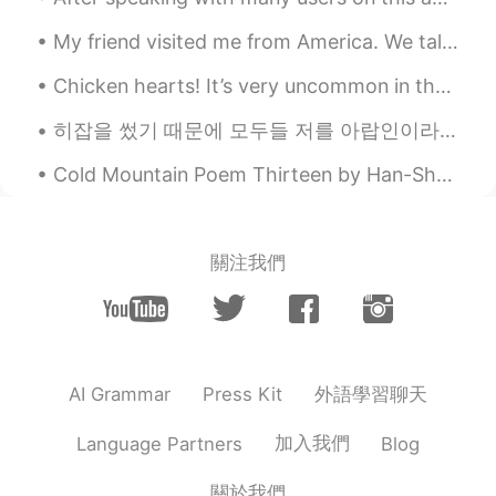
buying them!
My friend visited me from America. We talked for two days straight! He is an angel and I’m so gra...
Mulan 木蘭
2021.03.16 23:32
Chicken hearts! It’s very uncommon in the UK 🇬🇧 (this photo is in Akihabara 🇯🇵) but they’re prett...
JP
EN
The cake is so cute!❣️If I find a flower, I
히잡을 썼기 때문에 모두들 저를 아랍인이라고 생각하지만 저는 터키 사람이에용 🇹🇷🇹🇷🇹🇷 ヒジャブを着ているので、みんな私がアラブ人だと思っているが、私はトルコ人だ 🇹🇷🇹🇷🇹🇷 ...
will buy it. I also buy nail colors and
lipsticks impulsively😹
Cold Mountain Poem Thirteen by Han-Shan. Translated by Gary Snyder. I can't stand these bird-so...
Machiko
2021.03.16 23:21
JP
EN
關注我們
アイシングめちゃくちゃ可愛い!!💓💓💓💓
Ken
2021.03.16 23:16
JP
EN
衝動買いだね。良い買い物だったね。
外語學習聊天
AI Grammar
Press Kit
加入我們
Language Partners
Blog
關於我們