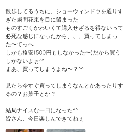
日本語
한국어
散歩してるうちに、ショーウィンドウを通りす
Русский
ไทย
ぎた瞬間花束を目に留まった
ものすごくかわいくて購入せざるを得ないって
Indonesia
Italiano
必死な感じになったから、、、買ってしまっ
た〜てっへ
Türkçe
Tiếng Việt
しかも格安(500円もしなかった〜)だから買う
しかないよぉ^^
Português
まあ、買ってしまうよね〜？^^
見たら今すぐ買ってしまうなんとかあったりす
るの？お菓子とか？
結局ナイスな一日になった^^
皆さん、今日楽しんできてねぇ