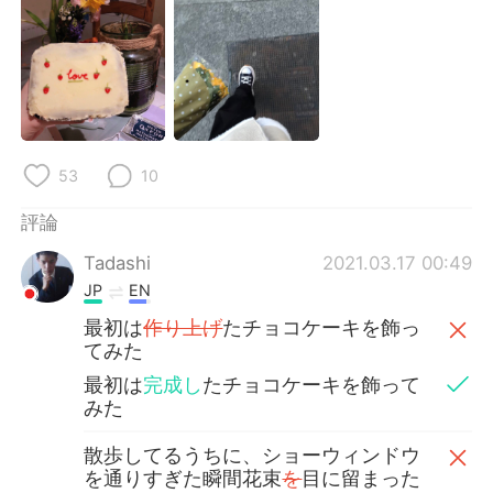
53
10
評論
Tadashi
2021.03.17 00:49
JP
EN
最初は
作り上げ
たチョコケーキを飾っ
てみた
最初は
完成し
たチョコケーキを飾って
みた
散歩してるうちに、ショーウィンドウ
を通りすぎた瞬間花束
を
目に留まった