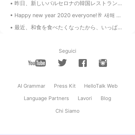
ケーキ美味しそうですね🍰 ちなみに何味で
昨日、新しいバルセロナの韓国レストランでたべた。🥘🥘 このレストランは6日前に営業を開始しましたので、まだ人気ではなくて、静かな場所だった。スタフとチェフは韓国人だった、それで本物雰囲気がありま...
すか？
Happy new year 2020 everyone!🥂 새해 복 많이 받으세요! 올해 행운을 빈다😉 明けましておめでとうございます皆んなさん！ 今年は色々なイベントがだった、悪い...
最近、和食を食べたくなったから、いっぱい食べました。昨日、私の人生では初めて本物お好み焼きを食べました。すごく大きなサイゼで、めちゃ美味しかった！ちょっとびっくりした。梅酒も初めて飲んだ！🥃🥃 ...
Seguici
AI Grammar
Press Kit
HelloTalk Web
Language Partners
Lavori
Blog
Chi Siamo