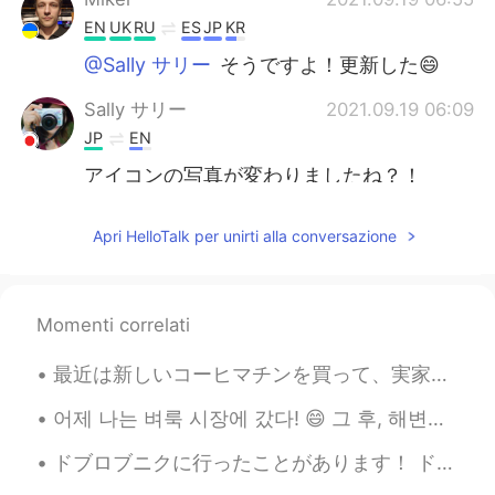
EN
UK
RU
ES
JP
KR
@Sally サリー
そうですよ！更新した😄
Sally サリー
2021.09.19 06:09
JP
EN
アイコンの写真が変わりましたね？！
pq
2021.09.19 04:18
Apri HelloTalk per unirti alla conversazione
JP
EN
ぐでたま！！😆
Momenti correlati
Анастасия
2021.09.19 03:51
JP
EN
RU
最近は新しいコーヒマチンを買って、実家性のコーヒに夢中になった 笑。☕☕ 今のコロナの検疫のせいで、喫茶店に行くことが出来ないけど、このマチンで大丈夫になった😁 どんなコーヒが好き？私はアメリカ...
赤ちゃんインコ育てること！😆
어제 나는 벼룩 시장에 갔다! 😄 그 후, 해변에서 운동을 시도했다.ㅎㅎ 昨日、家族とビーチの近くフリーマーケットへ行った。一杯面白いものを見て、古い道具箱を買った。後で、ビーチの...
Risa
2021.09.19 03:50
ドブロブニクに行ったことがあります！ ドブロブニクはすごく綺麗な街です😉🇭🇷 コロナウイルスのせいで旅行に行くことが難しくなったけど。。。😅 ゲーム・オブ・スローンズの多くの場所がそこで撮影され...
JP
EN