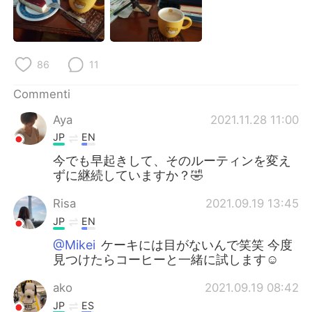
Deutsch
日本語
한국어
Русский
86
11
ไทย
Indonesia
Commenti
Türkçe
Tiếng Việt
Aya
2021.11.28 11:00
JP
EN
Português
今でも早起きして、そのルーティンを変え
ずに継続していますか？🤣
Risa
2021.09.19 13:45
JP
EN
@Mikei
ケーキには目がないんで笑笑 今度
見つけたらコーヒーと一緒に試します☺️
ako
2021.09.19 08:42
JP
ES