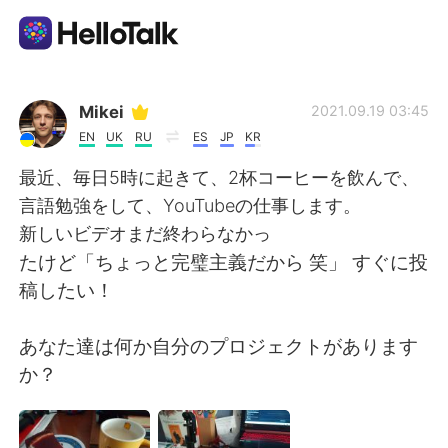
App di scambio linguistico
Mikei
2021.09.19 03:45
EN
UK
RU
ES
JP
KR
AI Grammar Checker
最近、毎日5時に起きて、2杯コーヒーを飲んで、
言語勉強をして、YouTubeの仕事します。
Italiano
新しいビデオまだ終わらなかっ
たけど「ちょっと完璧主義だから 笑」 すぐに投
稿したい！
English
简体中文
あなた達は何か自分のプロジェクトがあります
繁體中文
Español
か？
العربية
Français