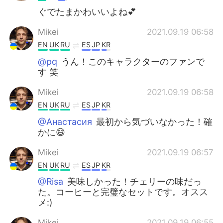
ぐでたまかわいいよね💕
Mikei
2021.09.19 06:58
EN
UK
RU
ES
JP
KR
@pq
うん！このキャラクターのファンで
す 笑
Mikei
2021.09.19 06:58
EN
UK
RU
ES
JP
KR
@Анастасия
最初から気づいなかった！確
かに😄
Mikei
2021.09.19 06:57
EN
UK
RU
ES
JP
KR
@Risa
美味しかった！チェリーの味だっ
た。コーヒーと完璧なセットです。オスス
メ:)
Mikei
2021.09.19 06:55