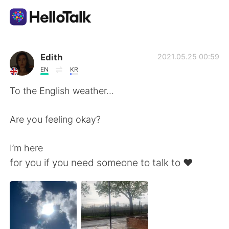
Language Exchange App
Edith
2021.05.25 00:59
EN
KR
AI Grammar Checker
To the English weather...
English
Are you feeling okay?
I’m here
简体中文
繁體中文
for you if you need someone to talk to ❤️
Español
العربية
Français
Deutsch