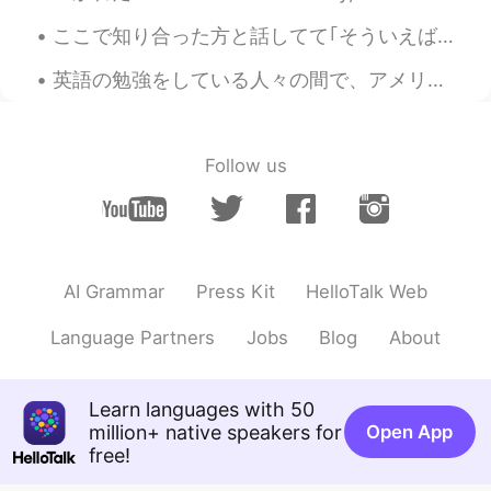
ここで知り合った方と話してて｢そういえば日本語とはかなり違うな｣と思ったのでまとめます🙆🏼‍♀️ アメリカでは高校でも大学でも、1年生から4年生までそれぞれ特有の名前があります！ 1年生＝fr...
英語の勉強をしている人々の間で、アメリカが大好きな人がたくさんいます。 その気持ちがよく理解できます。私も、日本語の勉強をし始めた時に、行ったことがないのに日本が好きでした… が 日本に行...
Follow us
AI Grammar
Press Kit
HelloTalk Web
Language Partners
Jobs
Blog
About
Learn languages with 50
million+ native speakers for
Open App
free!