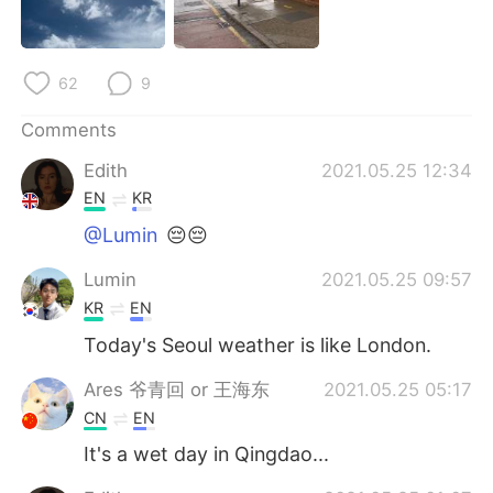
日本語
한국어
Русский
ไทย
62
9
Indonesia
Italiano
Comments
Edith
2021.05.25 12:34
Türkçe
Tiếng Việt
EN
KR
Português
@Lumin
😔😔
Lumin
2021.05.25 09:57
KR
EN
Today's Seoul weather is like London.
Ares 爷青回 or 王海东
2021.05.25 05:17
CN
EN
It's a wet day in Qingdao...