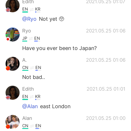
Edith
2021.05.25 01:07
EN
KR
@Ryo
Not yet 🥺
Ryo
2021.05.25 01:06
JP
EN
Have you ever been to Japan?
A.
2021.05.25 01:06
CN
EN
Not bad..
Edith
2021.05.25 01:01
EN
KR
@Alan
east London
Alan
2021.05.25 01:00
CN
EN