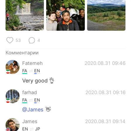
Deutsch
日本語
한국어
ไทย
Indonesia
Italiano
53
4
Türkçe
Tiếng Việt
Комментарии
Português
Fatemeh
2020.08.31 09:46
FA
EN
Very good 👌
farhad
2020.08.31 09:16
FA
EN
@James
👋
James
2020.08.31 09:14
EN
JP