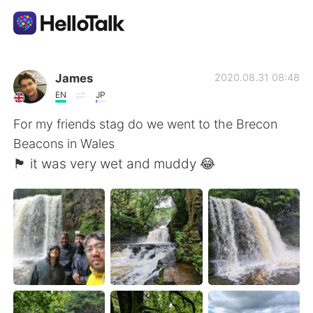
Приложение для Языкового Обмена
James
2020.08.31 08:48
EN
JP
AI Grammar Checker
For my friends stag do we went to the Brecon
Beacons in Wales
Русский
🏴󠁧󠁢󠁷󠁬󠁳󠁿 it was very wet and muddy 😂
English
简体中文
繁體中文
Español
العربية
Français