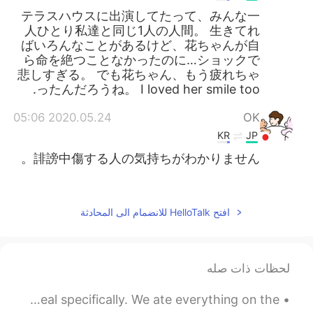
テラスハウスに出演してたって、みんな一
人ひとり私達と同じ1人の人間。 生きてれ
ばいろんなことがあるけど、花ちゃんが自
ら命を絶つことなかったのに…ショックで
悲しすぎる。 でも花ちゃん、もう疲れちゃ
ったんだろうね。 I loved her smile too.
2020.05.24 05:06
OK
KR
JP
誹謗中傷する人の気持ちがわかりません。
2020.05.24 04:58
あい
KR
JP
افتح HelloTalk للانضمام الى المحادثة
わたしも信じられません。テラスハウスを
見ていたので、すごくショックで悲しいで
す。。。
لحظات ذات صله
2020.05.24 04:57
PP
Throwback to our business trip in China! I miss this meal specifically. We ate everything on the ...
EN
JP