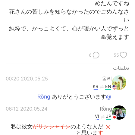
日本語
한국어
めたんですね
花さんの苦しみを知らなかったのでごめんなさ
Русский
ไทย
い
純粋で、かっこよくて、心が暖かい人でずっと
Indonesia
Italiano
覚えます🙏
Türkçe
Tiếng Việt
6
55
Português
تعليقات
2020.05.25 00:20
올리
KR
EN
ありがとうございます
@Rồng
2020.05.24 06:12
Rồng
VI
JP
私は彼女
がサンシャイン
のような人だ
と思いま
す