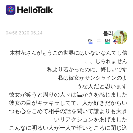
تطبيق تبادل اللغة
올리
2020.05.24 04:56
KR
EN
AI Grammar Checker
木村花さんがもうこの世界にはいないなんてし信
じられません、、
العربية
私より若かったのに、悔しいです
私は彼女がサンシャインのよ
うな人だと思います
English
简体中文
彼女が笑うと周りの人々は温かさを感じました
彼女の目がキラキラしてて、人が好きだからい
繁體中文
Español
つも心をこめて相手の話を聞いて誰よりも大き
いリアクションをあげました
Français
Deutsch
こんなに明るい人が一人で暗いところに閉じ込