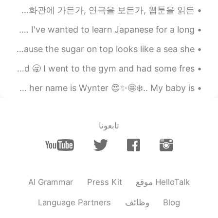
사람들은 모두 다 스토리에 대한 보편적 갈망을 품고 있다고 믿습니다 우리는 시간만 나면 스토리를 찾게 되죠 드라마를 시청하든가, 영화관에 가든가, 연극을 보든가, 웹툰을 읽든...
本当に残念です。。
Day 1 of what I know is going to be an amazing journey. I've wanted to learn Japanese for a long ...
Some Mexican sweet bread 🤤 We call them “ conchas” because the sugar on top looks like a sea she...
Good afternoon 😎 Just had a day off but I’m so exhausted 🥱 I went to the gym and had some fres...
At the end the rainbow 🌈 you’ll see a bowl of sunshine ☀️🌞 her name is Wynter 😍✨🤩❄️.. My baby is ...
تابعونا
AI Grammar
Press Kit
موقع HelloTalk
Language Partners
وظائف
Blog