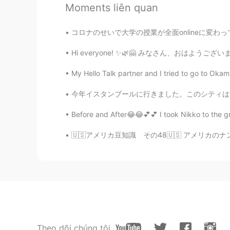
Moments liên quan
陈萱Sandy Chan
CN
EN
コロナのせいで大学の授業が全面onlineに変わってからもう一年以上経ったのでみんなo
你好帅
Hi everyone! ✨🌿🤗 みなさん、おはようございます Today is a 
Nicole
My Hello Talk partner and I tried to go to Oka
CN
EN
今年イスタンブールに行きました。このシティはすごく綺麗し歴史的です。でも、たくさん詐欺師
Happy birthday
Before and After😂😂💕💕 I took Nikko to the gr
Vigniette
🇺🇸アメリカ豆知識 その48🇺🇸 アメリカのナンバープレートについて🚗 日本🇯
CN
EN
生日快乐哦🙃
Daisy
CN
EN
Happy birthday
Theo dõi chúng tôi