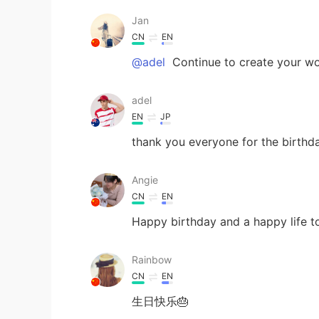
Jan
CN
EN
@adel
Continue to create your wo
adel
EN
JP
thank you everyone for the birthd
Angie
CN
EN
Happy birthday and a happy life t
Rainbow
CN
EN
生日快乐🎂