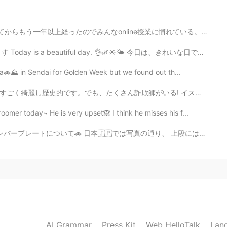
2019.08.28 13:34
nline授業に慣れている。アメリカの雰囲気ってすごく自由だから、最初は何かをモグモグしながら授業を受ける学...
beautiful day. 👌🌿☀️🌤️ 今日は、きれいな日です。 It actually, rain...
2019.08.28 12:53
ma🚗⛰️ in Sendai for Golden Week but we found out th...
がいる! イスタンブールで食べ物がとても美味しい! ターキッシュデライトは私の好きなデザート。あまりにも...
oomer today~ He is very upset🙈 I think he misses his f...
2019.08.28 12:31
では写真の通り、 上段には県と3桁の数字 下段にはひらがな一文字と4桁の数字があるみたいですが、 アメリカ🇺...
2019.08.28 12:24
AI Grammar
Press Kit
Web HelloTalk
Lan