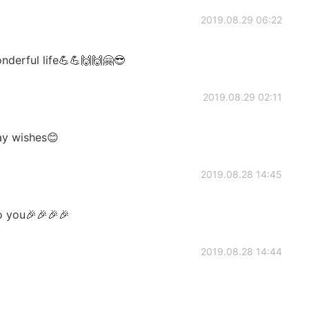
2019.08.29 06:22
nderful life💪💪🙌🙌🤗😎
2019.08.29 02:11
ay wishes😊
2019.08.28 14:45
o you🎉🎉🎉🎉
2019.08.28 14:44