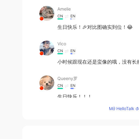
Amelie
CN
EN
生日快乐！🎉对比图确实到位！😂
Vico
CN
EN
小时候跟现在还是蛮像的哦，没有长残
Queeny罗
CN
EN
生日快乐！！！
Mở HelloTalk đ
Z.
CN
EN
🎉🎉🎉