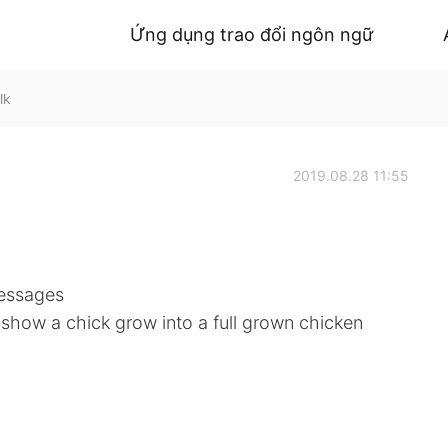
Ứng dụng trao đổi ngôn ngữ
lk
2019.08.28 11:55
messages
o show a chick grow into a full grown chicken