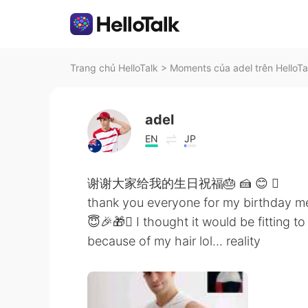
Trang chủ HelloTalk
>
Moments của adel trên HelloTa
adel
EN
JP
谢谢大家给我的生日祝福🎂 🍰 😊 
thank you everyone for my birthday 
😇🎉🎁 I thought it would be fitting t
because of my hair lol... reality