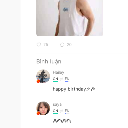
75
20
Bình luận
Hailey
CN
EN
happy birthday🎉🎉
saya
CN
EN
🎂🎂🎂🎂