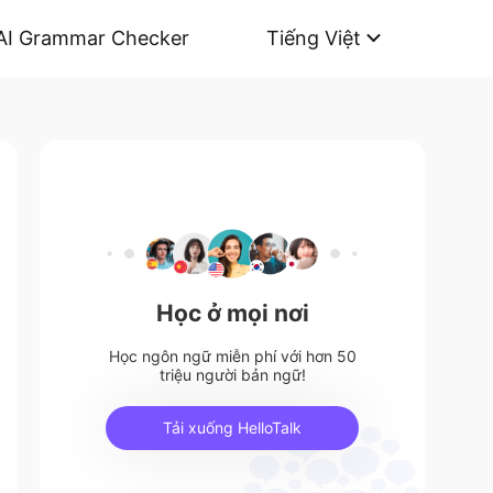
AI Grammar Checker
Tiếng Việt
Học ở mọi nơi
Học ngôn ngữ miễn phí với hơn 50
triệu người bản ngữ!
Tải xuống HelloTalk