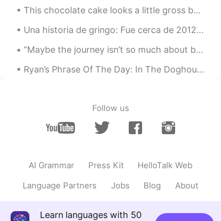
This chocolate cake looks a little gross but it tasted amazing. I miss it 😂😭 Do you prefer sweet...
黎晓川 ᵕ̈ Riçhard
2021.02.13 23:44
Una historia de gringo: Fue cerca de 2012, estaba trabajando en Orlando para la aerolínea JetBlu...
EN
CN
KR
TH
@Coffee
Thanks Jane ! 多谢
“Maybe the journey isn’t so much about becoming anything. Maybe it’s about unbecoming everything ...
黎晓川 ᵕ̈ Riçhard
2021.02.13 23:44
Ryan’s Phrase Of The Day: In The Doghouse Meaning: In trouble with somebody Example (1): “What...
EN
CN
KR
TH
@甘い 飴ちゃん
哈哈哈， 小朋友钓了大白
鲨鱼🙈🙈🙈
Follow us
Coffee
2021.02.13 23:42
CN
EN
早上好 🌅🌄🌅
AI Grammar
Press Kit
HelloTalk Web
晚上好 🌬️🐮🐄
Language Partners
Jobs
Blog
About
今天我和朋友一起出去钓鱼 🎣🎣
告诉你一个秘密， 我不喜欢冬天钓鱼但
Learn languages with 50
是我去了