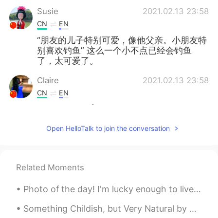
Susie
2021.02.13 23:58
CN
EN
“朋友的儿子特别可爱，像他父亲。小朋友特
别喜欢钓鱼” 这么一个小不点已经会钓鱼
了，太可爱了。
Claire
2021.02.13 23:58
CN
EN
这个必须点赞👍😄
Kate
2021.02.13 23:46
Open HelloTalk to join the conversation
CN
EN
我觉得写得挺好😊。 well done！
Related Moments
Coffee
2021.02.13 23:44
Photo of the day! I'm lucky enough to live near beautiful areas like this. What's your favourite...
CN
EN
wow😃好轻松开心的星期天，钓的鱼🐟好大
Something Childish, but Very Natural by Samuel Taylor Coleridge. Written in Germany. If I had ...
条👀😉你们今晚有美味的鱼餐🍳👍👍👍👍👍