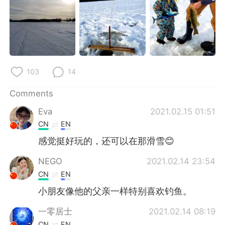
103
14
Comments
Eva
2021.02.15 01:51
CN
EN
感觉挺好玩的，还可以在那滑雪😊
NEGO
2021.02.14 23:54
CN
EN
小朋友像他的父亲一样特别喜欢钓鱼。
一零居士
2021.02.14 08:19
CN
EN