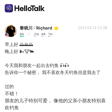
Language Exchange App
黎晓川 ᵕ̈ Riçhard
2021.02.13 23:38
EN
CN
KR
TH
AI Grammar Checker
早上好 🌅🌄🌅
晚上好 🌬️🐮🐄
English
今天我和朋友一起出去钓鱼 🎣🎣
告诉你一个秘密， 我不喜欢冬天钓鱼但是我去了
简体中文
繁體中文
过的
Español
العربية
不错！
朋友的儿子特别可爱， 像他的父亲小朋友特别喜
Français
Deutsch
欢钓鱼