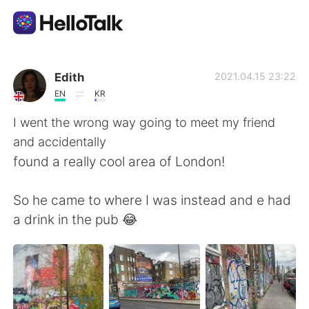
Aplicativo de troca de idioma
Edith
2021.04.15 23:22
EN
KR
AI Grammar Checker
I went the wrong way going to meet my friend
and accidentally
Português
found a really cool area of London!
So he came to where I was instead and e had
English
简体中文
a drink in the pub 😂
繁體中文
Español
العربية
Français