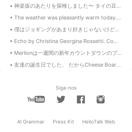
drink 🍻
神楽坂のあたりを探検しました〜 タイの豆でいれたドリップコーヒーは面白かったです。最初はもっとダークな味だったけど、時間が経つにつれて、酸味やライトな味を出ました。ジェラートや台湾料理も良かった...
Edith
2021.04.15 23:27
The weather was pleasantly warm today. We had a nice walk at a nearby town.🌤💛 We had Mexican dinn...
EN
KR
僕はジョギングがあまり好きじゃないけど散歩するのが好き。でも健康のためにもっともっとやったほうがいい。最近”rucking”をしてる。ちょっと重いバッグ持って散歩する。今日は10kgバッグ持って...
@탄산보리차
Yeah me too, really
comfortable feeling
Echo by Christina Georgina Rossetti. Come to me in the silence of the night; Come in the speaki...
inna
2021.04.15 23:26
Merlionは一週間の新年カウントダウンのプロジェクションマッピングを開催しました。 １５分ごとに5分くらいのprojection mappingして、華麗なマーライオンの姿を変身していまし...
CN
EN
友達の誕生日でした、 だからCheese Boardを作ったよ！ 本当美味しかった😋 It was my friend’s birthday, so I made him a cheese b...
Wow,good places
탄산보리차
2021.04.15 23:26
KR
JP
EN
RU
Siga-nos
Ohhh! It's soooo nice place !! I feel so
good in a place like that !
Edith
2021.04.15 23:22
AI Grammar
Press Kit
HelloTalk Web
EN
KR
We*!