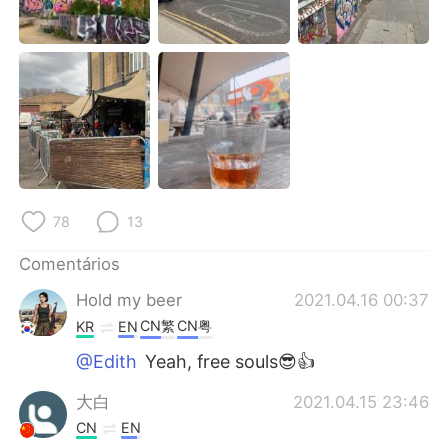
Deutsch
日本語
한국어
Русский
ไทย
Indonesia
Italiano
Türkçe
Tiếng Việt
78
13
Comentários
Hold my beer
2021.04.16 00:37
CN繁
CN粤
KR
EN
@Edith
Yeah, free souls😎👍
大白
2021.04.15 23:46
CN
EN