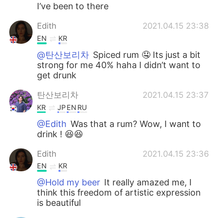
I’ve been to there
Edith
2021.04.15 23:38
EN
KR
@탄산보리차
Spiced rum 🤤 Its just a bit
strong for me 40% haha I didn’t want to
get drunk
탄산보리차
2021.04.15 23:37
KR
JP
EN
RU
@Edith
Was that a rum? Wow, I want to
drink ! 😆😆
Edith
2021.04.15 23:36
EN
KR
@Hold my beer
It really amazed me, I
think this freedom of artistic expression
is beautiful