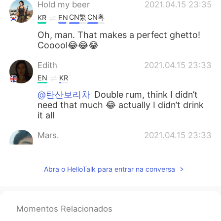
Hold my beer
2021.04.15 23:35
CN繁
CN粤
KR
EN
Oh, man. That makes a perfect ghetto!
Cooool😂😂😂
Edith
2021.04.15 23:33
EN
KR
@탄산보리차
Double rum, think I didn’t
need that much 😂 actually I didn’t drink
it all
Mars.
2021.04.15 23:33
CN
EN
what do you drink?
Abra o HelloTalk para entrar na conversa
탄산보리차
2021.04.15 23:32
KR
JP
EN
RU
Momentos Relacionados
That's sooo good! Relax and enjoy your