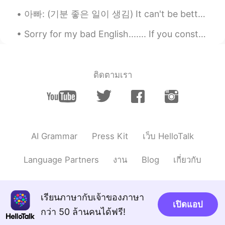
아빠: (기분 좋은 일이 생김) It can't be better. 나: 아빠 내가 저번에 가르쳐줬잖아. 그게 아니고 'It can't get any better than t...
Sorry for my bad English....... If you constantly describe your English as “bad” or “terrible,” ...
ติดตามเรา
AI Grammar
Press Kit
เว็บ HelloTalk
Language Partners
งาน
Blog
เกี่ยวกับ
เรียนภาษากับเจ้าของภาษา
เปิดแอป
กว่า 50 ล้านคนได้ฟรี!