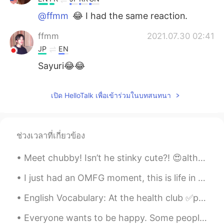
@ffmm
😂 I had the same reaction.
ffmm
2021.07.30 02:41
JP
EN
Sayuri😂😂
เปิด HelloTalk เพื่อเข้าร่วมในบทสนทนา
ช่วงเวลาที่เกี่ยวข้อง
Meet chubby! Isn’t he stinky cute?! 😍although fatty T is a bit on a jelly side 😂 thanks for makin...
I just had an OMFG moment, this is life in australia when you quickly glimpse up to see something...
English Vocabulary: At the health club ✅punching bag ✅exercise ball ✅dumbbell ✅treadmill ✅tra...
Everyone wants to be happy. Some people seem happy regardless of whatever they are going through ...