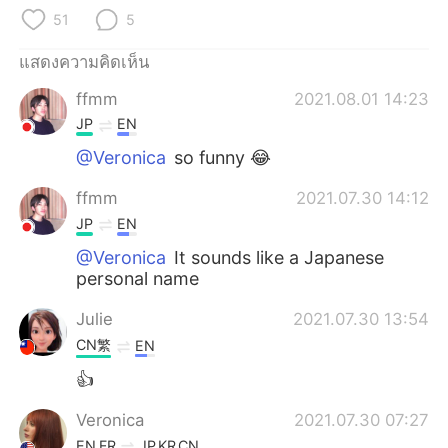
Deutsch
日本語
51
5
한국어
Русский
แสดงความคิดเห็น
ffmm
2021.08.01 14:23
Indonesia
Italiano
JP
EN
Türkçe
Tiếng Việt
@Veronica
so funny 😂
ffmm
2021.07.30 14:12
Português
JP
EN
@Veronica
It sounds like a Japanese
personal name
Julie
2021.07.30 13:54
CN繁
EN
👍
Veronica
2021.07.30 07:27
EN
FR
JP
KR
CN