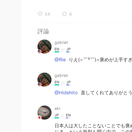
54
8
評論
gabriel
EN
JP
@Rie
りえ(~￣³￣)~褒めが上手す
gabriel
EN
JP
@Hidehito
直してくれてありがとうござ
aki
JP
EN
日本人は大したことないことでも褒
じる、という批判も聞く中で、この