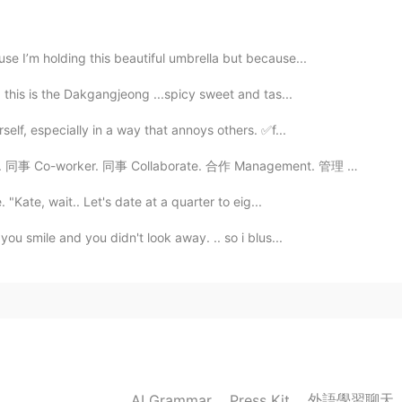
褒めてくれます。
use I’m holding this beautiful umbrella but because...
新
しいことを
使ってみるたびに褒めてくれて、
新
たに
使ってみるたびに褒めてくれて、
 this is the Dakgangjeong ...spicy sweet and tas...
気が
揺れ
ず、
lf, especially in a way that annoys others. ✅f...
ず、
事 Co-worker. 同事 Collaborate. 合作 Management. 管理 Manag...
 "Kate, wait.. Let's date at a quarter to eig...
you smile and you didn't look away. .. so i blus...
こそ
、
、
。
外語學習聊天
AI Grammar
Press Kit