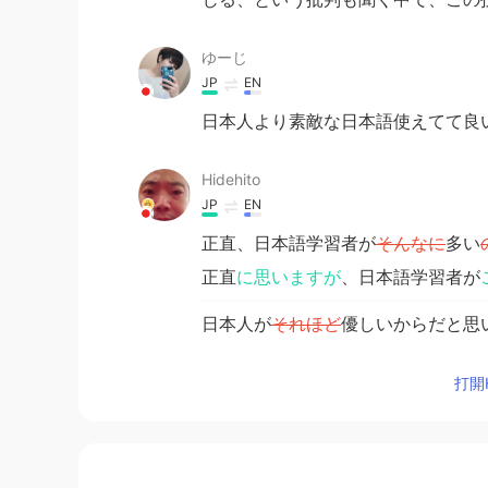
ゆーじ
JP
EN
日本人より素敵な日本語使えてて良
Hidehito
JP
EN
正直、日本語学習者が
そんなに
多い
正直
に思いますが
、日本語学習者が
日本人が
それほど
優しいからだと思
日本人が優しいからだと思います。
打開H
大したこと
に対し
ても、
大したこと
がなく
ても、
日本人は凄いことにして
くれて
、い