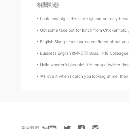
相關動態
日本人は凄いことにして、いっぱい
Look how big is this smile 😃 and not only beca
たとえ
1つの単語だけでも、学
習者
が
1つの単語だけでも、学
んでいる人
が
Got some take out for lunch from Chickenholic ,
その
柔らかい
励みが重なって、やる
English Slang ✅cocky=too confident about yourse
その励みが重なって、やる気が
ブレ
Business English 商务英语 Boss. 老板 Colleague. 同
勉強
が
進めていきます。
Hello wonderful people! It is tongue twister time.
勉強
を
進めてい
くことがで
きます。
🌹I love it when I catch you looking at me, then 
向上が
除々
で
も、
除々
にしか上達しないけれど
も、
そういった優しい日本人のおかげで
そういった優しい日本人のおかげで
今でも、
いつも
お世辞でも感謝
で
す
關注我們