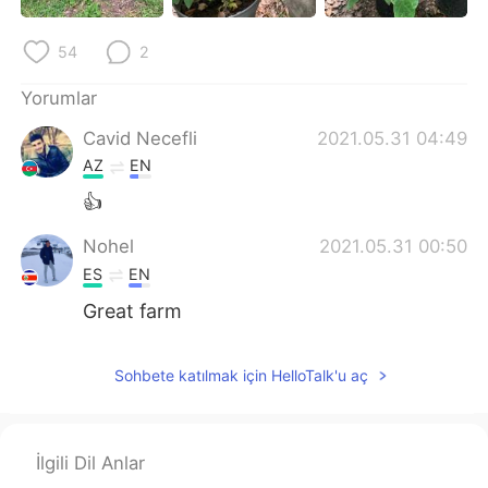
Deutsch
日本語
54
2
한국어
Русский
Yorumlar
ไทย
Indonesia
Cavid Necefli
2021.05.31 04:49
AZ
EN
Italiano
Tiếng Việt
👍
Português
Nohel
2021.05.31 00:50
ES
EN
Great farm
Sohbete katılmak için HelloTalk'u aç
İlgili Dil Anlar