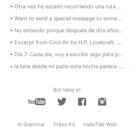
Otra vez he estado recorriendo una ruta de larga distancia en Escocia. Esta se llama “the Affric ...
Want to send a special message to someone in London?? This girl will deliver a customised basket ...
No entiendo porque después de dos años de estudio mi español sigue siendo tan tan malo. Es una ve...
Excerpt from Cool Air by H.P. Lovecraft. He sought to distract my mind from my own seizure by sp...
Día 7: Cada día, voy a escribir algo para practicar. Por favor corrígeme si me equivoco. • ~ • ~...
la luna desde mi patio esta noche parece muy roja por el humo que está en el cielo por los fuegos...
Bizi takip et
AI Grammar
Press Kit
HelloTalk Web