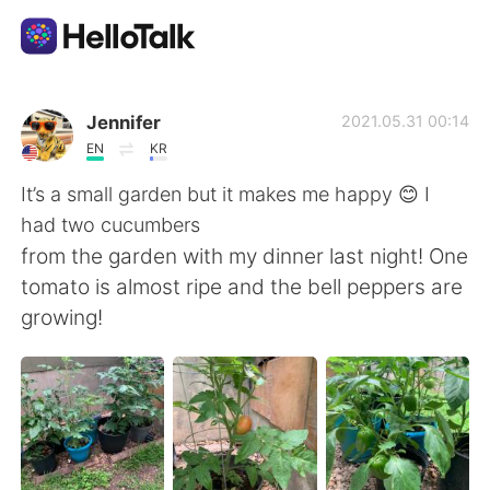
Dil Değişimi Uygulaması
Jennifer
2021.05.31 00:14
EN
KR
AI Grammar Checker
It’s a small garden but it makes me happy 😊 I
had two cucumbers
Türkçe
from the garden with my dinner last night! One
tomato is almost ripe and the bell peppers are
growing!
English
简体中文
繁體中文
Español
العربية
Français