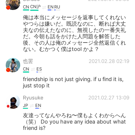
CN沪
CN
EN
RU
俺は本当にメッセージを返事してくれない
やつらは嫌いだ。既読なのに、断れば大丈
夫なの伝えたなのに、無視したの一番失礼
だ。今朝も話をかけた人問題を解答した
後、その人は俺のメッセージ全然返信くれ
ない。むかつく僕はtool かよ？
也罢
2021.02.28 02:19
CN
ES
friendship is not just giving. if u find it is,
just stop it
Ryusuke
2021.02.27 13:09
JP
EN
友達ってなんやろね〜僕もよくわからへん
（笑） Do you have any idea about what
friend is?