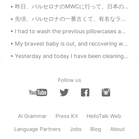
昨日、バルセロナのMWCに行って、日本のチームと一緒に働いて、書類の翻訳した。🇯🇵🇯🇵 たくさんの仕事がありましたけど、すごく楽しかった！MWCは新技術に関する世界最大のイベントの1つです。 新...
akitoshi
2021.02.27 12:07
先頃、バルセロナの一番古くて、有名なラーメン屋へ行った。🍲🍲 このラーメン屋の前いつも行列があります。。。それで、食べたければ、多分1時間半を待っていることが必要です。でも、価値がると思います。...
JP
EN
本当の友達はいつも会話するのではなく、
I had to wash the previous pillowcases and decided to put on the P5 pillowcases~ When I look at ...
お互いの成長を楽しむのが友達だと思う
My bravest baby is out, and recovering well after surgery :) thank yoi for support, hope we can g...
Yesterday and today I have been cleaning all day therefore I haven't posted anything~ I still ha...
Follow us
AI Grammar
Press Kit
HelloTalk Web
Language Partners
Jobs
Blog
About