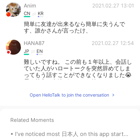
Anim
2021.02.27 13:01
CN
KR
簡単に友達が出来るなら簡単に失うんで
す、誰かさんが言ったけ、
HANA87
2021.02.27 12:54
JP
EN
難しいですね。 この前も１年以上、会話し
ていた人がハロートークを突然辞めてしま
ってもう話すことができなくなりました😭
長く仲良い友達ができたら嬉しいですよね
😌
Open HelloTalk to join the conversation
Masa. Cruise
2021.02.27 12:34
JP
ID
そう。本当の友達になるのは、お互いにこ
Related Moments
の人は気が合うとか、旅行が趣味とかで、
たまに元気？とかで返事がある人とかと思
I’ve noticed most 日本人 on this app start their sentences with “I want”. I want to have a friend. ...
うよ。 それで寄った時にご飯をするとか。