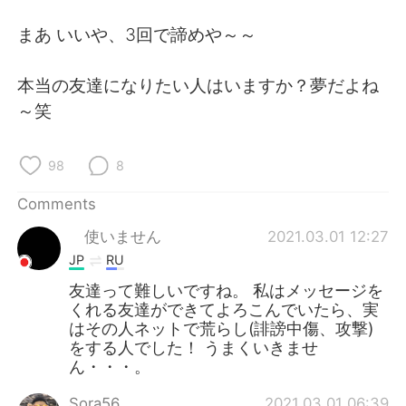
日本語
한국어
まあ いいや、3回で諦めや～～
Русский
ไทย
本当の友達になりたい人はいますか？夢だよね
Indonesia
Italiano
～笑
Türkçe
Tiếng Việt
98
8
Português
Comments
使いません
2021.03.01 12:27
JP
RU
友達って難しいですね。 私はメッセージを
くれる友達ができてよろこんでいたら、実
はその人ネットで荒らし(誹謗中傷、攻撃)
をする人でした！ うまくいきませ
ん・・・。
Sora56
2021.03.01 06:39