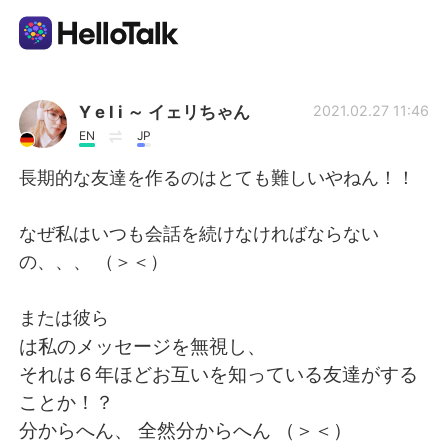
Language Exchange App
Y e l i ～ イェリちゃん
2021.02.27 11:46
EN
JP
AI Grammar Checker
長期的な友達を作るのはとても難しいやねん！！
English
なぜ私はいつも会話を続けなければならない
の、、、 （＞＜）
简体中文
繁體中文
または彼ら
は私のメッセージを無視し、
Español
العربية
それは６年ほどお互いを知っている友達がする
ことか！？
Français
Deutsch
分からへん、 全然分からへん （＞＜）