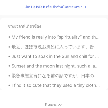
เปิด HelloTalk เพื่อเข้าร่วมในบทสนทนา
いつか行ってみたい😍
Bonnie
2019.12.12 11:45
CN
IT
ช่วงเวลาที่เกี่ยวข้อง
So beautiful and so handsome😍😘
My friend is really into “spirituality” and the “law of attraction” and all of that. And I do thi...
eri
2019.12.12 11:44
最近、ほぼ毎晩お風呂に入っています。普通には毎朝と毎晩シャワーを浴びますが、最近、夜のお風呂に楽しみ。🥰ストレス発散できると思います。色々なバスソルトを試しています。amazonでこれを見つけま...
JP
EN
How beautiful😍
Just want to soak in the Sun and chill for my birthday. And of course 和食 for dinner 😄 Playing: B...
Sunset and the moon last night. such a large moon. it was cold last night too. it was nice. had t...
緊急事態宣言になる前の話ですが、日本の中で一番好きなところの一つ、鎌倉大仏をこの間訪れました。大仏の前に立っていると色んな意味で自分が小さく感じます。日常生活の悩みも、小さく感じ落ち着きます😌 ...
I find it so cute that they used a tiny clothes pin to hold up a 🌿 on the side of my cocktail 🍹 lol.
ติดตามเรา