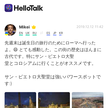
แอปแลกเปลี่ยนทางภาษา
Mikei
2019.12.12 11:42
EN
UK
RU
ES
JP
KR
AI Grammar Checker
先週末は誕生日の旅行のためにローマへ行った
よ。😄 とても感動した。この街の歴史はほんまに
ไทย
古代です。特にサン・ピエトロ大聖
堂とコロシアムに行くことがオススメです。
English
简体中文
サン・ピエトロ大聖堂は強いパワースポットで
す:)
繁體中文
Español
العربية
Français