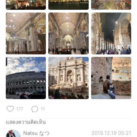
Deutsch
日本語
한국어
Русский
Indonesia
Italiano
Türkçe
Tiếng Việt
Português
177
11
แสดงความคิดเห็น
Natsu なつ
2019.12.19 05:21