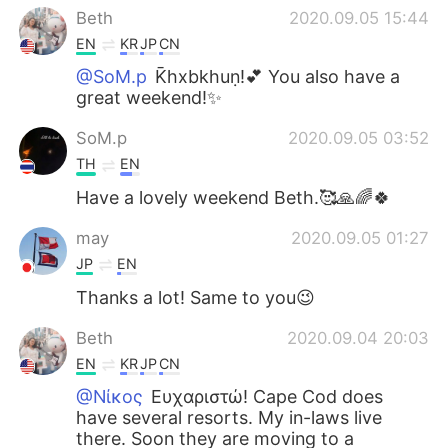
Beth
2020.09.05 15:44
EN
KR
JP
CN
@SoM.p
K̄hxbkhuṇ!💕 You also have a
great weekend!✨
SoM.p
2020.09.05 03:52
TH
EN
Have a lovely weekend Beth.🥰🙏🌈🍀
may
2020.09.05 01:27
JP
EN
Thanks a lot! Same to you😉
Beth
2020.09.04 20:03
EN
KR
JP
CN
@Νίκος
Ευχαριστώ! Cape Cod does
have several resorts. My in-laws live
there. Soon they are moving to a