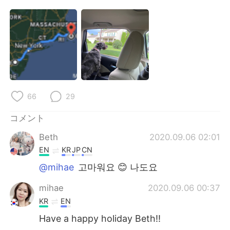
Deutsch
한국어
Русский
ไทย
Indonesia
Italiano
Türkçe
Tiếng Việt
66
29
Português
コメント
Beth
2020.09.06 02:01
EN
KR
JP
CN
@mihae
고마워요 😊 나도요
mihae
2020.09.06 00:37
KR
EN
Have a happy holiday Beth!!