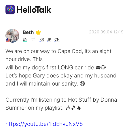
語学交換アプリ
Beth
2020.09.04 12:19
EN
KR
JP
CN
AI Grammar Checker
We are on our way to Cape Cod, it’s an eight
hour drive. This
日本語
will be my dog’s first LONG car ride.🚘🐶
Let’s hope Gary does okay and my husband
and I will maintain our sanity. 😅
English
简体中文
Currently I’m listening to Hot Stuff by Donna
繁體中文
Español
Summer on my playlist. 🎶🎵🔥
العربية
Français
https://youtu.be/1IdEhvuNxV8