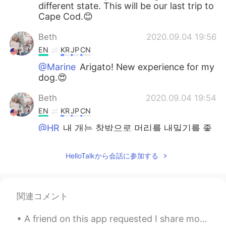
different state. This will be our last trip to
Cape Cod.😊
Beth
2020.09.04 19:56
EN
KR
JP
CN
@Marine
Arigato! New experience for my
dog.😍
Beth
2020.09.04 19:54
EN
KR
JP
CN
@HR
내 개는 창밖으로 머리를 내밀기를 좋
아요. 그는 냄새를 좋아요. 😁
HelloTalkから会話に参加する
Νίκος
2020.09.04 16:37
EL
RU
Great! Have a nice trip. 🚗 Is it a seaside
関連コメント
resort? 🏖️
A friend on this app requested I share more of my photos of London with you all ☺️☺️ So here you...
Marine
2020.09.04 15:01