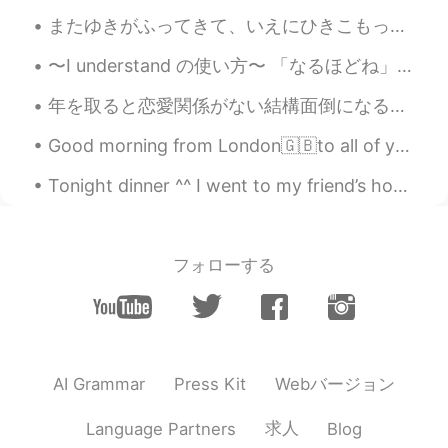
JP
EN
またゆきがふってきて、いえにひきこもっています。しゅうまつがほんとうにまちどおしいです! - It's snowing again and I am staying at home. I rea...
Sounds great😊👍I hope you will have a
〜I understand の使い方〜 「なるほどね」的な意味で、”I understand” っていうメッセージを度々見かけるんですが、このままで使われると相手の意見に対して共感をしていると...
wonderful drive with your family🌺🌱😊👍
🐶
年を取ると恋愛関係がない結構面倒になる。若いときはもっと簡単だと思う。考えすぎないで、好きな人が見つかったら、自然に付き合い始める。 でも30代に近づくと付き合いの形が変わる。将来を心配してい...
HR
2020.09.04 14:56
Good morning from London🇬🇧to all of you my wonderful friends wherever you are ! Always start your...
KR
EN
Tonight dinner ^^ I went to my friend’s home to cook for them. They ordered pasta 🍝 🇮🇹 🇨🇦 easy f...
@Beth
강아지가 바람을 맞으며 드라이브를
즐기는 것 같네요😄😊
Beth
2020.09.04 14:39
フォローする
EN
KR
JP
CN
@Manami
Arigato 😊 We’ll do several
stops for Gary. He’s okay for now. Enjoy
your weekend. ✨
Webバージョン
AI Grammar
Press Kit
Beth
2020.09.04 14:36
EN
KR
JP
CN
求人
Language Partners
Blog