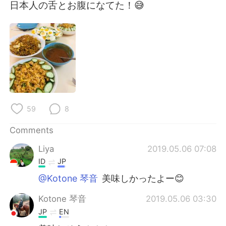
日本語
한국어
日本人の舌とお腹になてた！😅
Русский
ไทย
Indonesia
Italiano
Türkçe
Tiếng Việt
Português
59
8
Comments
Liya
2019.05.06 07:08
ID
JP
@Kotone 琴音
美味しかったよー😊
Kotone 琴音
2019.05.06 03:30
JP
EN