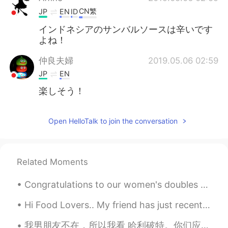
CN繁
JP
EN
ID
インドネシアのサンバルソースは辛いです
よね！
仲良夫婦
2019.05.06 02:59
JP
EN
楽しそう！
Open HelloTalk to join the conversation
Related Moments
Congratulations to our women's doubles pair for winning the first Gold medal for Indonesia, which...
Hi Food Lovers.. My friend has just recently opened her own restaurant in the Philippines.. He...
我男朋友不在，所以我看 哈利破特。你们应该看过吧 😏 很好看啊啊啊，我最喜欢的 character 是 Oliver Wood 因为他很帅。我以前要买中文版的可是不知道要在哪儿买的啊 😖 如果你...