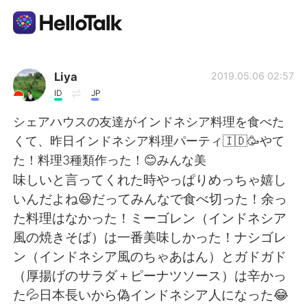
Language Exchange App
Liya
2019.05.06 02:57
ID
JP
AI Grammar Checker
シェアハウスの友達がインドネシア料理を食べた
くて、昨日インドネシア料理パーティ🇮🇩🥳やて
English
た！料理3種類作った！😊みんな美
味しいと言ってくれた時やっぱりめっちゃ嬉し
いんだよね😆だってみんなで食べ切った！余っ
简体中文
繁體中文
た料理はなかった！ミーゴレン（インドネシア
風の焼きそば）は一番美味しかった！ナシゴレ
Español
العربية
ン（インドネシア風のちゃあはん）とガドガド
（厚揚げのサラダ＋ピーナツソース）は辛かっ
Français
Deutsch
た💦日本長いから偽インドネシア人になった😂