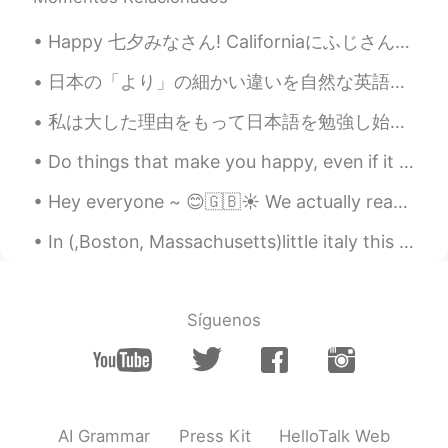
超カッコいいです。❣️ うらやましいです❣️😘
😘😘
Happy 七夕みなさん! Californiaにふじさんのキヨウダイの山はMount Shasta. so from one brother mountain to another broth...
Naomi
2020.10.24 13:28
日本の「より」の細かい違いを自然な英語にしてみようと思いました。 私より（ずっと）上手です。 You're (way) better than me. 私よりも上手です。 You're ev...
JP
EN
DE
FR
私は大した理由をもって日本語を勉強し始めた訳じゃない、ただ好奇心で始めた。最初の頃は凄く楽しかった、新しい単語や文法を覚えたらウキウキしてた。だが、勉強すればするほどそれも次第になくなった。だか...
馬を飼ってるんですか？いいですね。私も
馬に乗りたいです。🐎😍
Do things that make you happy, even if it is something small. Little victories go a long way! i h...
Mary
2020.10.24 12:59
Hey everyone ~ 😊🇬🇧☀️ We actually reached a milestone on my HelloTalk account ~~ We were able t...
JP
EN
In (,Boston, Massachusetts)little italy this Monday evening up in the Northern End 😍😍😭was fanta...
今日は
馬を
乗馬しました。
今日は乗馬
を
しました。
Síguenos
わたしたちは馬
場馬
術を訓練して、な
つの間に
競争
します。
わたしたちは馬術を訓練して、なつの
間
の試合
に
出場
します。
AI Grammar
Press Kit
HelloTalk Web