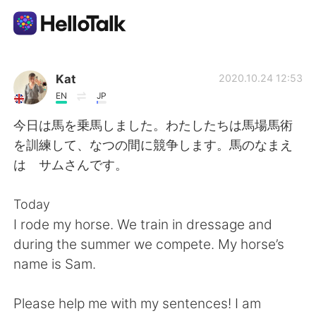
Aplicación de intercambio de idiomas
Kat
2020.10.24 12:53
EN
JP
AI Grammar Checker
今日は馬を乗馬しました。わたしたちは馬場馬術
を訓練して、なつの間に競争します。馬のなまえ
Español
は サムさんです。
Today
English
简体中文
I rode my horse. We train in dressage and
during the summer we compete. My horse’s
繁體中文
العربية
name is Sam.
Français
Deutsch
Please help me with my sentences! I am