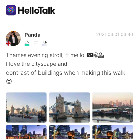
語学交換アプリ
Panda
2021.03.01 03:40
EN
KR
AI Grammar Checker
Thames evening stroll, ft me lol 🌃😁💁
I love the cityscape and
日本語
contrast of buildings when making this walk
😍
English
简体中文
繁體中文
Español
العربية
Français