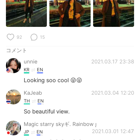
Deutsch
한국어
Русский
ไทย
Indonesia
Italiano
92
15
Türkçe
Tiếng Việt
コメント
unnie
2021.03.17 23:38
Português
KR
EN
Looking soo cool 😜😜
KaJeab
2021.03.04 12:20
TH
EN
So beautiful view.
Magic starry skyギ. Rainbow 
2021.03.01 12:47
JP
EN