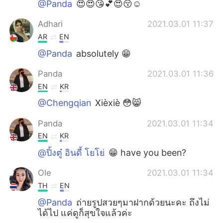
@Panda
😍😍😘💕😍😚☺
Adhari
2021.03.01 11:37
AR
EN
@Panda
absolutely 😁
Panda
2021.03.01 11:36
EN
KR
@Chengqian
Xièxiè 😳😸
Panda
2021.03.01 11:34
EN
KR
@ปิ้งตู๋ อินดี้ โยโย่
😁 have you been?
Ole
2021.03.01 11:34
TH
EN
@Panda
ถ่ายรูปสวยๆมาฝากด้วยนะคะ ถึงไม่
ได้ไป แค่ดูก็สุขใจแล้วค่ะ