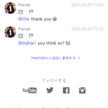
Panda
2021.03.01 11:33
EN
KR
@Ole
thank you 😁
Panda
2021.03.01 11:32
EN
KR
@Adhari
you think so? 🙌
Panda
2021.03.01 11:32
HelloTalkから会話に参加する
EN
KR
@Magic starry skyギ. Rainbow 
🌈😊
Adhari
2021.03.01 11:18
フォローする
AR
EN
Best city ever !!!
Ole
2021.03.01 06:00
TH
EN