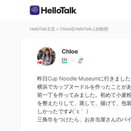
HelloTalk主頁
>
Chloe在HelloTalk上的動態
Chloe
EN
JP
昨日Cup Noodle Museumに行きまし
横浜でカップヌードルを作ったことが
前一丁を作ってみました。初めて小麦
を整えたりして、蒸して、揚げて、包装
しかったです♪(´ε｀ )
三角巾をつけたら、お弁当屋さんのバ