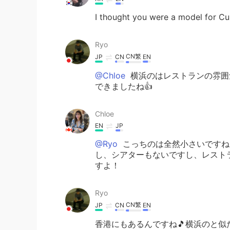
I thought you were a model for 
Ryo
CN繁
JP
CN
EN
@Chloe
横浜のはレストランの雰囲
できましたね👍
Chloe
EN
JP
@Ryo
こっちのは全然小さいですね
し、シアターもないですし、レスト
すよ！
Ryo
CN繁
JP
CN
EN
香港にもあるんですね🎵横浜のと似