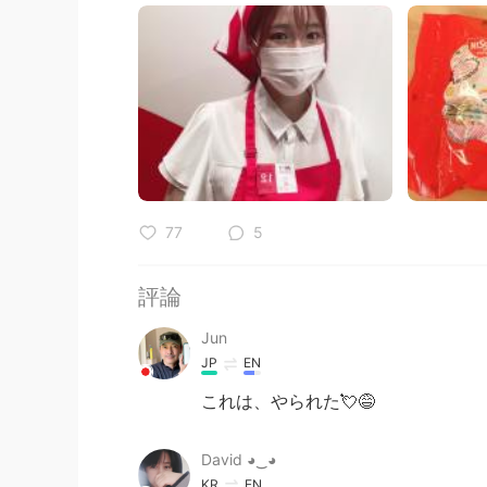
77
5
評論
Jun
JP
EN
これは、やられた💘😅
David ◕‿◕
KR
EN