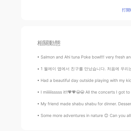
打開H
相關動態
Salmon and Ahi tuna Poke bowl!!! very fresh and 
1 월에이 앱에서 친구를 만났습니다. 처음에 우리는 언어로 서로를 도왔지만 우리
Had a beautiful day outside playing with my 
I miiiiiisssss it!!💖💖😭😭 All the concerts I got 
My friend made shabu shabu for dinner. Dessert
Some more adventures in nature 😊 Can you all s