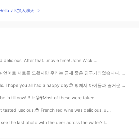
elloTalk加入聊天
delicious. After that...movie time! John Wick ...
는 금세 좋은 친구가되었습니다. 늘 함께 이야기를 나누거나 영상을보고 싶었어요. 그녀는 내 생일...
kids. I hope you all had a happy day😊 밖에서 아이들과 즐거운 하...
to be in till now!!!! ✨😭❣️Most of these were taken...
 tasted luscious.😍 French red wine was delicious.🍷...
ee the last photo with the deer across the water? I...