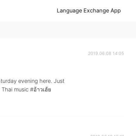
Language Exchange App
2019.06.08 14:05
aturday evening here. Just
Thai music #อ้าวเฮ้ย