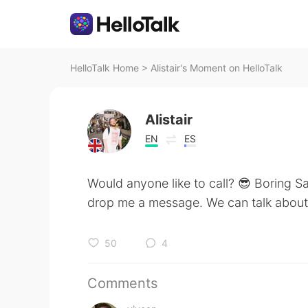
HelloTalk Home
>
Alistair's Moment on HelloTalk
Alistair
EN
ES
Would anyone like to call? 😎 Boring S
drop me a message. We can talk about 
50
4
Comments