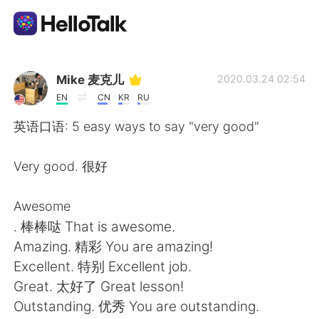
Aplicación de intercambio de idiomas
Mike 麦克儿
2020.03.24 02:54
EN
CN
KR
RU
AI Grammar Checker
英语口语: 5 easy ways to say "very good"
Español
Very good. 很好
Awesome
English
简体中文
. 棒棒哒 That is awesome.
Amazing. 精彩 You are amazing!
繁體中文
العربية
Excellent. 特别 Excellent job.
Great. 太好了 Great lesson!
Français
Deutsch
Outstanding. 优秀 You are outstanding.