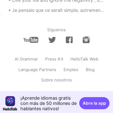
Live your life and ignore the negativity , don’t let anyone steal your happiness . Positive mind...
CN
EN
@Mike 麦克儿
谢谢
Je pensais que ce serait simple, autrement je ne t'aurais pas demander de me remplacer ! I thoug...
Kiki
2020.03.24 03:16
CN
EN
Síguenos
@Mike 麦克儿
right?
Mike 麦克儿
2020.03.24 03:15
EN
CN
KR
RU
AI Grammar
Press Kit
HelloTalk Web
excellent. eck suh lent
Language Partners
Empleo
Blog
Mike 麦克儿
2020.03.24 03:14
EN
CN
KR
RU
Sobre nosotros
@David Shi
thanks guy😎
Mike 麦克儿
2020.03.24 03:13
¡Aprende idiomas gratis
EN
CN
KR
RU
con más de 50 millones de
Abre la app
hablantes nativos!
@Kiki
excellent. eck suh lent