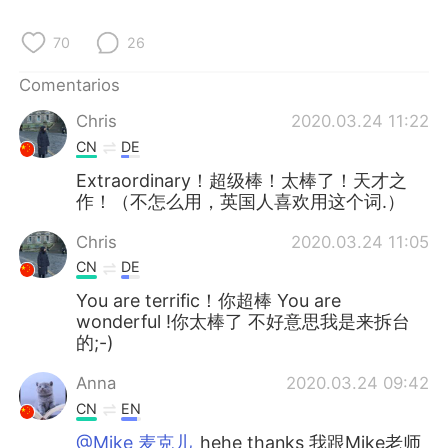
日本語
한국어
70
26
Русский
ไทย
Comentarios
Indonesia
Italiano
Chris
2020.03.24 11:22
CN
DE
Türkçe
Tiếng Việt
Extraordinary！超级棒！太棒了！天才之
作！（不怎么用，英国人喜欢用这个词.）
Português
Chris
2020.03.24 11:05
CN
DE
You are terrific！你超棒 You are
wonderful !你太棒了 不好意思我是来拆台
的;-)
Anna
2020.03.24 09:42
CN
EN
@Mike 麦克儿
hehe thanks 我跟Mike老师