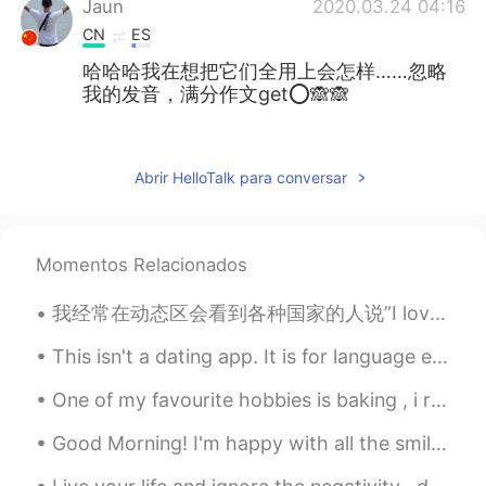
Jaun
2020.03.24 04:16
CN
ES
哈哈哈我在想把它们全用上会怎样……忽略
我的发音，满分作文get⭕🙈🙈
萱菲
2020.03.24 03:29
CN
EN
Abrir HelloTalk para conversar
很实用，很喜欢！😊
亚敏.
2020.03.24 03:26
Momentos Relacionados
CN
JP
天天耳濡目染的听力都练起来了😊
我经常在动态区会看到各种国家的人说”I love china” 然后评论下肯定有人写”thank you” 让我想起的画面就是女主角跟老公说一句”老公...我爱你哦😍” 然后老公严肃语气来个”...
Bonnie
2020.03.24 03:17
This isn't a dating app. It is for language exchange. I've been with my boyfriend for 2 years. Pl...
CN
EN
One of my favourite hobbies is baking , i really enjoy creating delicious cakes to share with my ...
@Mike 麦克儿
excellent
Good Morning! I'm happy with all the smiles on the streets, green at the traffic lights, coffee ...
Aior
2020.03.24 03:16