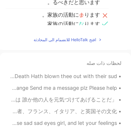
るべきだと思います。
家族の活動に
ま
ります。
家族の活動に
な
ります。
2020.05.18 05:58
Joseph Findlay
افتح HelloTalk للانضمام الى المحادثة
JP
EN
本当に？とても怠け者らしい😂
@はむ
لحظات ذات صله
2020.05.18 05:54
はむ
EN
JP
Suttee by Sarojini Naidu. LAMP of my life, the lips of Death Hath blown thee out with their sud...
わたしが中学生だった時は、弁当箱すら自
Hello is there someone who can call now for language exchange Send me a message plz Please help ...
分で洗わない人がたくさんいたよ😂もちろ
ん弁当も親が作ってるのに...
「自分を元気づける一番良い方法は 誰か他の人を元気づけてあげることだ」🌈✨ The best way to help yourself is to help others. ✨🌈 確かに! ...
2020.05.18 05:51
Joseph Findlay
さっきマルタへ行きった！ 良くリラックスをできて、いっぱい探検した😌 マルタは小さけど、歴史がとても面白くて、複雑です。ギリシャ、ローマ帝国、アラビア人開拓者、フランス、イタリア、と英国その文化...
JP
EN
Close Those Sad Sad Eyes by Beautiful Grim. Close those sad sad eyes girl, and let your feelings...
*になります