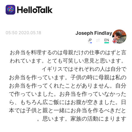
تطبيق تبادل اللغة
Joseph Findlay
2020.05.18 05:50
JP
EN
AI Grammar Checker
お弁当を料理するのは母親だけの仕事のはずと言
われています。とても可笑しい意見と思います。
العربية
イギリスではそれぞれの人は自分で
お弁当を作っています。子供の時に母親は私の
お弁当を作ってくれたことがありません。自分
English
简体中文
で作っていました。お弁当を作っていなかった
ら、もちろん広ご飯にはお腹が空きました。日
繁體中文
Español
本では子供と親と一緒にお弁当を作るべきだと
思います。家族の活動にまります。
Français
Deutsch