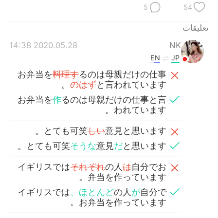
日本語
한국어
5
54
Русский
ไทย
تعليقات
2020.05.28 14:38
NK
Indonesia
Italiano
EN
JP
お弁当を
料理す
るのは母親だけの仕事
Türkçe
Tiếng Việt
のはず
と言われています。
お弁当を
作
るのは母親だけの仕事と言
Português
われています。
とても可笑
しい
意見と思います。
とても可笑
そうな
意見
だ
と思います。
イギリスでは
それぞれ
の人
は
自分でお
弁当を作っています。
イギリスでは
、ほとんど
の人
が
自分で
お弁当を作っています。