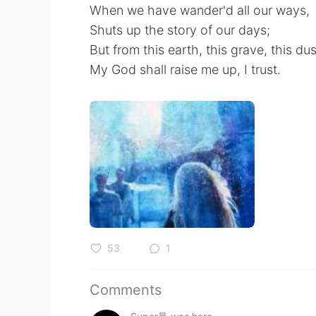
When we have wander'd all our ways,
Shuts up the story of our days;
But from this earth, this grave, this dus
My God shall raise me up, I trust.
53
1
Comments