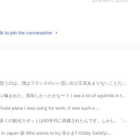
2019.06.17 23:53
k to join the conversation
りないことだ。フランスを好きになってくれて嬉しいし、水を差したくないけど、僕と話したら恐らくフランスのこと...
e a lot of squirrels in the area here, but this is th...
ivate plane I was using for work. It was such a ...
です。しかし、「野长城」と言う部分は古代から残っている建築です。私は2年間北京に住んでいて、4回万里の長城に...
ng in Japan 😆 Who wants to try 耳かき? Oddly Satisfyi...