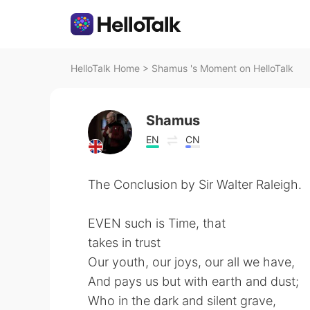
HelloTalk Home
>
Shamus 's Moment on HelloTalk
Shamus
EN
CN
The Conclusion by Sir Walter Raleigh.
EVEN such is Time, that
takes in trust
Our youth, our joys, our all we have,
And pays us but with earth and dust;
Who in the dark and silent grave,