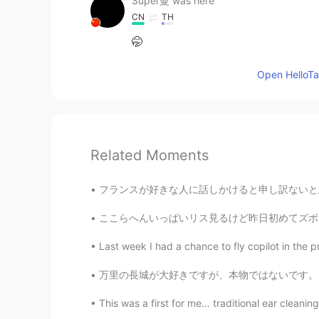
Super曼 was here
CN
TH
🤭
Open HelloTal
Related Moments
フランスが好きな人に話しかけると申し訳ないと思うのは、僕はフランスのいい思い出が正直あま
ここらへんいっぱいリス見るけど昨日初めてズボン噛まれた。美味しかったかな〜？ I se
Last week I had a chance to fly copilot in the pr
万里の長城が大好きですが、本物ではないです。多くの観光スポットは80年代に再建されたん
This was a first for me… traditional ear cleani