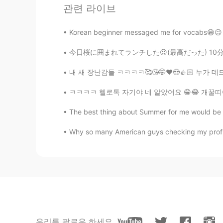
관련 라이브
@Sania 사니아
괜찮아
Korean beginner messaged me for vocabs😁😉 i ca
Sania 사니아
今日桜に囲まれてランチした😍(最高だった) 10分で食べて、20分たくさん桜と自撮り撮っ
HI
KR
내 새 장난감들 ㅋㅋㅋㅋ🥰😘🤭❤️😍👍🏻 누가 데드 리프트를 좋아하는가?
@Woojin
ㅋㅋ 고마워 오빠 😄🥰
ㅋㅋㅋㅋ 헬로톡 자기야 네 알았어요 😁😂 개꿀띠😈😉❤️💜🤗 My Vi
Sania 사니아
HI
KR
The best thing about Summer for me would be Ma
@ɢᴀᴜᴛᴀᴍ ᴋᴜᴍᴀʀ
네 왜요?
Why so many American guys checking my profi
Sania 사니아
HI
KR
@SweetGrace
ㅋㅋ 고마워요 언니 🤭🤗
Sania 사니아
우리를 팔로우 하세요
HI
KR