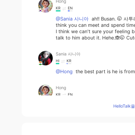
Hong
KR
EN
@Sania 사니아
ah!! Busan. 🤭 사투
think you can meet and spend time
I think we can't sure your feeling
talk to him about it. Hehe.🙈🤭 Cu
Sania 사니아
HI
KR
@Hong
the best part is he is f
Hong
KR
EN
@Sania 사니아
ah!!! 🤭🤭🤭 I see~
HelloTa
about it. 🤭💕 just I hope you will 
ɢᴀᴜᴛᴀᴍ ᴋᴜᴍᴀʀ
HI
KR