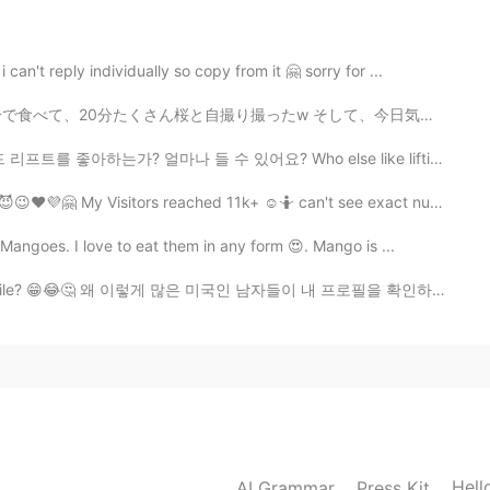
n't reply individually so copy from it 🤗 sorry for ...
2020.12.27 13:15
たw そして、今日気づいたのは、私桜🌸が本当に好き😱❤ 滅多に出かけたくない私でも、今日、昼間に会社の近...
 얼마나 들 수 있어요? Who else like lifting? How much you can li...
sitors reached 11k+ ☺️🤷 can't see exact numbers. 🧛🖤🤤
2020.12.27 13:13
ngoes. I love to eat them in any form 😍. Mango is ...
le? 😁😂🤔 왜 이렇게 많은 미국인 남자들이 내 프로필을 확인하는지? ㅋㅋㅋㅋ learn...
2020.12.27 13:13
😉 but i am confused.
2020.12.27 13:12
Hell
AI Grammar
Press Kit