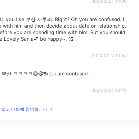
2020.12.27 14:06
리. you like 부산 사투리. Right? Oh you are confused. I
 with him and then decide about date or relationship.
 before you are spending time with him. But you should
te Lovely Sania💕 be happy~. 🥰
2020.12.27 13:57
rom 부산 ㅋㅋㅋㅋ😄😁🙈🤷‍♀️i am confused.
2020.12.27 13:48
. Hehehe 🙊🙈 how how?🙄 I think you are thinking
lk을 열고 대화에 참여합니다
get sweet love.
2020.12.27 13:17