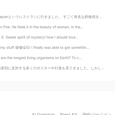
。それを聞いて安心しました。サリーはお腹を出すお洋
着られないと思ってました(笑)。
に行きました。 すごく有名な鉄板焼きレストランなのに初めて行きました. 歌手Justin Bieberと...
2019.07.13 03:36
 Poe. He feels it in the beauty of woman, in the...
 6. Sweet spirit of mystery! how I should love...
ザインや色がたくさんあります。お腹を「見せたい」な
 私はお腹を見せないようにするので、友達にもこのように
 my stuff 😅😷🥱😖 I finally was able to get somethin...
are the longest living organisms on Earth? To c...
2019.07.13 03:30
きました。しかし、彼らは常に黒人種差別の白、またはその逆です ぼくが最も気づく人種差別は、東アジアの人々...
ものだと思ってたけど、色々な種類があるんですか？私が
ゃないのかな。笑 インドのお洋服って、デザインも色も
2019.07.13 03:27
Webバージョン
AI Grammar
Press Kit