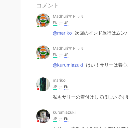
コメント
Madhuriマドゥリ
EN
JP
@mariko
次回のインド旅行はムンバ
Madhuriマドゥリ
EN
JP
@kurumiazuki
はい！サリーは着心
mariko
JP
EN
私もサリーの着付けしてほしいです
kurumiazuki
JP
EN