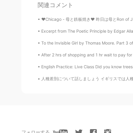
関連コメント
@Madhuriマドゥリ
そうなんですね
服だと思っていたので、一生わたしは
❤Chicago - 母と鉄板焼き❤ 昨日は母とRon of Japanというレストラン
Madhuriマドゥリ
Excerpt from The Poetic Principle by Edgar Allan
EN
JP
To the Invisible Girl by Thomas Moore. Part 3 of
@Hiromi हिरोमी ഹിറോമി
サリーはデ
ら見せる人もいるよ！😂😂😂😂
After 2 hrs of shopping and 1 hr wait to pay for
着せました。😄
English Practice: Live Class Did you know trees 
Hiromi हिरोमी ഹിറോമി
人種差別について話しましょう イギリスでは人種差別に反対する多くのポスターや行進を見て
JP
EN
HI
MR
ステキ！サリーって、お腹が見える
サリーだと思ってたものはサリーじ
とてもステキで大好きです🥰
Madhuriマドゥリ
EN
JP
フォローする