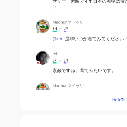
サリー、素敵です❣️ 日本の着物は
✨
Madhuriマドゥリ
EN
JP
@rei
是非いつか着てみてください
rei
JP
EN
素敵ですね。着てみたいです。
Madhuriマドゥリ
EN
JP
Hello
@Hiromi हिरोमी ഹിറോമി
インドに来
Hiromi हिरोमी ഹിറോമി
JP
EN
HI
MR