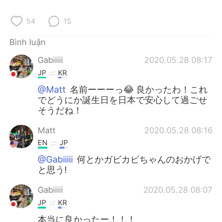
Deutsch
日本語
54
15
한국어
Русский
Bình luận
ไทย
Indonesia
Gabiiiii
2020.05.28 08:17
JP
KR
Italiano
Türkçe
@Matt
名前ーーーっ😂 良かったわ！これ
でどうにか誕生日を日本で安心して過ごせ
Português
そうだね！
Matt
2020.05.28 08:16
EN
JP
@Gabiiiii
何とかガビカビちゃんのおかげで
と思う!
Gabiiiii
2020.05.28 08:07
JP
KR
本当に良かったー！！！