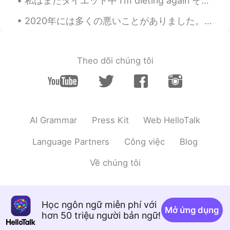
私はまたダイエット中 I’m dieting again そして筋トレもしてるので、食べ物を厳しくて選べなきゃ And I’m also weight training, so I have ...
おめでとう🎉
2020年には多くの悪いことがありました。 でも、2020年に私に起こった最高のことは、間違いなく彼ら全員を打ち負かします。 この素晴らしい人を見つけ、それから私たちは初めて直接会いました。 そ...
Saba
2020.05.27 11:55
JP
EN
Theo dõi chúng tôi
経済状態が悪くて
幾
つかの先生は仕事
が
失うと書かれていたんだ。
経済状態が悪くて
いく
つかの先生は仕
事
を
失うと書かれていたんだ。
AI Grammar
Press Kit
Web HelloTalk
ビザをキープするために、仕事が必要
だから、ちょっと
悩んで
いた。
Language Partners
Công việc
Blog
ビザをキープするために、仕事が必要
だから、ちょっと
心配して
いた。
Về chúng tôi
本当に安心
だ
！
本当に安心
した
！
Học ngôn ngữ miễn phí với
Mở ứng dụng
hơn 50 triệu người bản ngữ!
カトウ ハルミ
2020.05.27 11:52