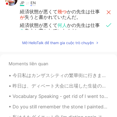
JP
EN
経済状態が悪くて
幾つ
かの先生は仕事
が
失うと書かれていたんだ。
経済状態が悪くて
何人
かの先生は仕事
を
失うと書かれていたんだ。
Mở HelloTalk để tham gia cuộc trò chuyện
Matt
2020.05.27 12:07
EN
JP
@maho @kazuki @taka @カトウ ハルミ
Moments liên quan
thank you!
今日私はカンザスシティの繁華街に行きました。 たくさん噴水がありますので、カンザスシティはよく「噴水の街」と呼ばれます。 バイデンさんは選挙に勝ちましたので、たくさん人は喜んで叫んでいて車の...
Matt
2020.05.27 12:06
EN
JP
昨日は、ディベート大会に出場した生徒の応援に行ってきました。 Yesterday, I went to support my students who participated in the d...
@Saba
thank you! And thank you for
Vocabulary Speaking - get rid of I went to the gym🏋️‍♂️ this morning to help me get rid🙆‍♂️ of t...
your corrections!
Do you still remember the stone I painted at the beginning of Corona? No? then let me explain i...
taka
2020.05.27 12:01
JP
EN