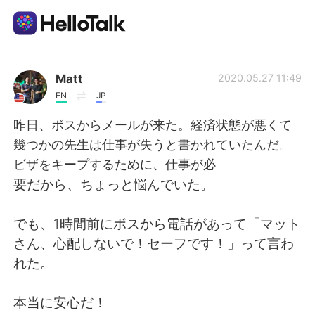
Ứng dụng trao đổi ngôn ngữ
Matt
2020.05.27 11:49
EN
JP
AI Grammar Checker
昨日、ボスからメールが来た。経済状態が悪くて
幾つかの先生は仕事が失うと書かれていたんだ。
Tiếng Việt
ビザをキープするために、仕事が必
要だから、ちょっと悩んでいた。
English
简体中文
でも、1時間前にボスから電話があって「マット
さん、心配しないで！セーフです！」って言わ
繁體中文
Español
れた。
العربية
Français
本当に安心だ！