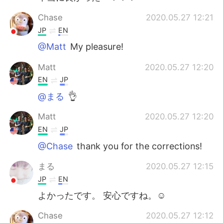
Chase
2020.05.27 12:21
JP
EN
@Matt
My pleasure!
Matt
2020.05.27 12:20
EN
JP
@まる
👌
Matt
2020.05.27 12:20
EN
JP
@Chase
thank you for the corrections!
まる
2020.05.27 12:15
JP
EN
よかったです。 安心ですね。☺
Chase
2020.05.27 12:12